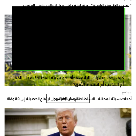
“بسبب الظروف الراهنة”.. برشلونة يلغي مباراته الودية في المغرب
كيف زحف عشرات الالاف فجأة نحو سبتة المحتلة؟ بفعل الفقر
أم التلاعب أم انسداد الأفق؟
مجتمع
تابع على الموقع
أحداث سبتة المحتلة.. السلطات الإسبانية تسجل ارتفاع الحصيلة إلى 80 وفاة