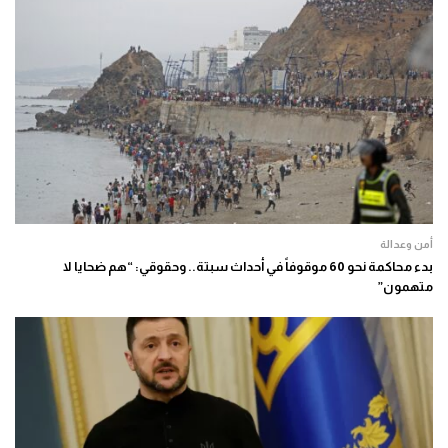
أمن وعدالة
بدء محاكمة نحو 60 موقوفاً في أحداث سبتة.. وحقوقي: “هم ضحايا لا
متهمون”