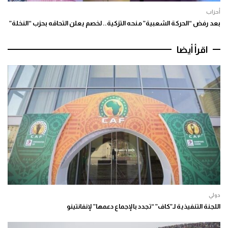
أحزاب
بعد رفض “الحركة الشعبية” منحه التزكية.. لخصم يعلن التحاقه بحزب “النخلة”
اقرأ أيضا
دولي
اللجنة التنفيذية لـ”كاف” “تجدد بالإجماع دعمها” لإنفانتينو