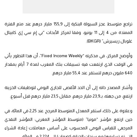
تراجع متوسط عجز السيولة البنكية إلى 155,9 مليار درهم عند متم الفترة
الممتدة من 4 إلى 11 يونيو، وفقا لمركز الأبحاث “بي إم سي إي كابيتال
غلوبال ريسيرش” (BKGR).
وأوضح المركز، في مذكرته “Fixed Income Weekly”، أن هذا التطور يأتي
في الوقت الذي ارتفعت فيه تسبيقات بنك المغرب لمدة 7 أيام بمقدار
640 مليون درهم لتستقر عند 55,4 مليار درهم.
وأشار المصدر ذاته إلى أن الحد الأقصى للجاري اليومي لتوظيفات الخزينة
ارتفع، من جهته، بـ23,9 مليار درهم، مقابل 23,5 مليار درهم قبل أسبوع.
وعلاوة على ذلك، استقر المعدل المتوسط المرجح عند 2,25 في المائة، في
حين ارتفع مؤشر “مونيا” (متوسط المؤشر المغربي: المؤشر النقدي
المرجعي للقياس اليومي المحسوب على أساس معاملات إعادة الشراء
التي تم تسليمها مع سندات الخزانة كضمان) إلى 2,224 في المائة.