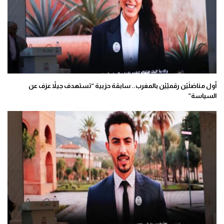
أول مناضلَيْن رقميّيْن بالمغرب.. سابقة حزبية “تستهدف جيلاً عزف عن
السياسة”