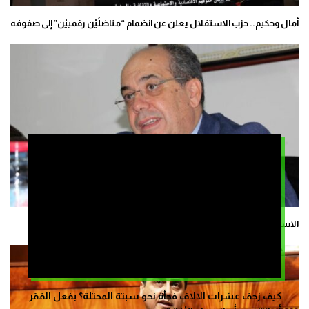
أمال وحكيم.. حزب الاستقلال يعلن عن انضمام “مناضلَيْن رقمييْن” إلى صفوفه
الاستقلال يجمد عضوية دانييل زويزو المتهم بـ”التلاعب والاختلاس”
كيف زحف عشرات الالاف فجأة نحو سبتة المحتلة؟ بفعل الفقر