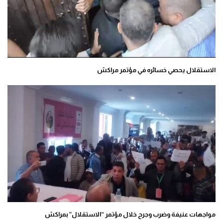
الاستقلال يحصي خسائره في مؤتمر مراكش
مواجهات عنيفة وضرب وجرح خلال مؤتمر “الاستقلال” بمراكش