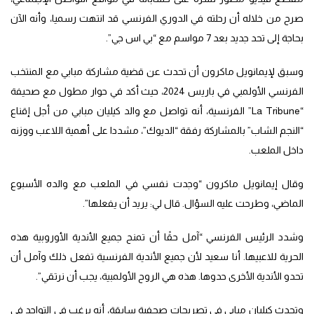
صرح من خلاله أن رحلته في الدوري الفرنسي قد انتهت رسميا، وأنه الآن
بحاجة إلى تحد جديد بعد 7 مواسم مع “بي اس جي”.
وسبق لإيمانويل ماكرون أن تحدث عن قضية مشاركة مبابي مع المنتخب
الفرنسي الأولمبي في باريس 2024، حيث أكد في حوار مطول مع صحيفة
“La Tribune” الفرنسية، أنه تواصل مع والد كيليان مبابي من أجل إقناع
“النجم الشاب” بالمشاركة رفقة “الديوك”، مشددا على أهمية اللاعب ووزنه
داخل الملعب.
وقال إيمانويل ماكرون “وجدت نفسي في الملعب مع والده الأسبوع
الماضي، وطرحت عليه السؤال. قال لي: يريد أن يفعلها”.
وشدد الرئيس الفرنسي “آمل حقًا أن تمنح جميع الأندية الأوروبية هذه
الحرية للاعبيها. أنا سعيد لأن جميع الأندية الفرنسية تفعل ذلك وآمل أن
تحدو الأندية الأخرى حدوها. هذه هي الروح الأولمبية، يجب أن نرتقي”.
وتحدث كيليان مبابي في تصريحات صحفية سابقة، أنه يرغب في التواجد في