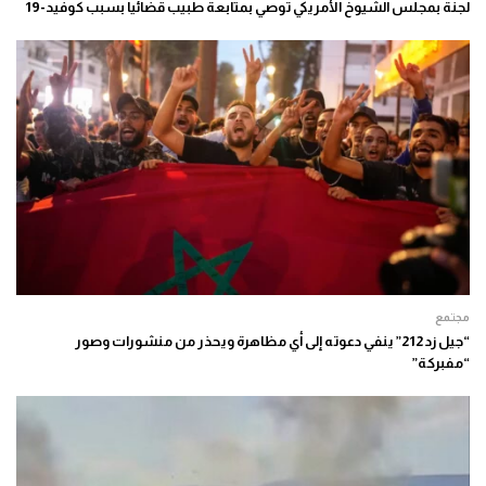
لجنة بمجلس الشيوخ الأمريكي توصي بمتابعة طبيب قضائيا بسبب كوفيد-19
مجتمع
“جيل زد 212” ينفي دعوته إلى أي مظاهرة ويحذر من منشورات وصور
“مفبركة”