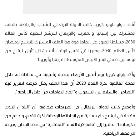
أشاد جواو باولو كوريا، كاتب الدولة البرتغالي للشباب والرياضة، بالملف
المشترك بين إسبانيا والمغرب والبرتغال للترشح لتنظيم كأس العالم
2030، مسلطا الضوء على نقاط قوة هذا الملف المشترك للترشح لاحتضان
كأس العالم 2030، ومبرزا في نفس الوقت أنه يشكل “أول ترشح من
نوعه بين ضفتي البحر الأبيض المتوسط، إفريقيا وأوروبا”.
وأكد باولو كوريا يوم أمس الأربعاء بمدينة إشبيلية، في مداخلة له، خلال
القمة العالمية لكرة القدم 2023، أن هذا الملف يمثل فرصة لتعزيز قيم
“التضامن والسلام بين الشعوب و”اتحاد الثقافات من خلال الرياضة”.
وأوضح كاتب الدولة البرتغالي، في تصريحات صحافية، أن “البلدان الثلاث
متحدة في ترشيح جاء بمبادرة من اتحاداتها الوطنية لكرة القدم، وبدعم من
حكوماتها”، مشيرا إلى ثقافة كرة القدم “المنتشرة” في هذه البلدان وجودة
مرافقها الرياضية.