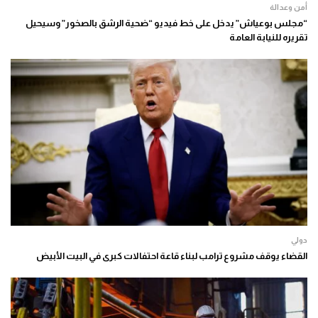
أمن وعدالة
“مجلس بوعياش” يدخل على خط فيديو “ضحية الرشق بالصخور” وسيحيل
تقريره للنيابة العامة
دولي
القضاء يوقف مشروع ترامب لبناء قاعة احتفالات كبرى في البيت الأبيض