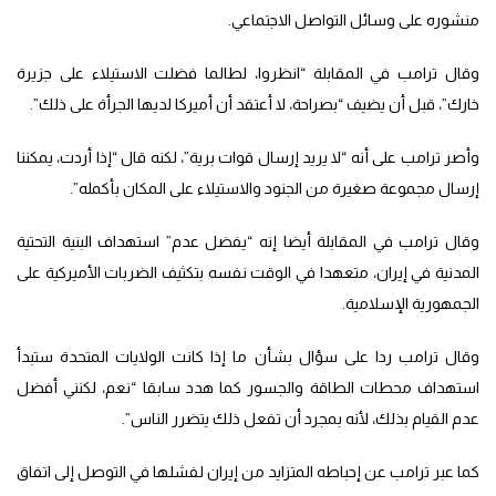
منشوره على وسائل التواصل الاجتماعي.
وقال ترامب في المقابلة “انظروا، لطالما فضلت الاستيلاء على جزيرة
خارك”، قبل أن يضيف “بصراحة، لا أعتقد أن أميركا لديها الجرأة على ذلك”.
وأصر ترامب على أنه “لا يريد إرسال قوات برية”، لكنه قال “إذا أردت، يمكننا
إرسال مجموعة صغيرة من الجنود والاستيلاء على المكان بأكمله”.
وقال ترامب في المقابلة أيضا إنه “يفضل عدم” استهداف البنية التحتية
المدنية في إيران، متعهدا في الوقت نفسه بتكثيف الضربات الأميركية على
الجمهورية الإسلامية.
وقال ترامب ردا على سؤال بشأن ما إذا كانت الولايات المتحدة ستبدأ
استهداف محطات الطاقة والجسور كما هدد سابقا “نعم، لكنني أفضل
عدم القيام بذلك، لأنه بمجرد أن تفعل ذلك يتضرر الناس”.
كما عبر ترامب عن إحباطه المتزايد من إيران لفشلها في التوصل إلى اتفاق