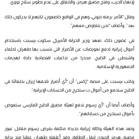
لإنهاء الحرب، وفتح مضيق هرمز، والاتفاق على عدم تطوير سلاح نووي.
وقال “الأمر برمته جنوني، وهم في الواقع خاضعون، لكنهم لا يدركون ذلك
بعد”. وأضاف “نحن نتفاوض معهم”.
في غضون ذلك، تعهد وزير الخزانة الأميركي سكوت بيسنت باستخدام
أموال إيرانية لدفع تعويضات عن الأضرار التي تتسبب بها طهران لحلفاء
واشنطن في الخليج، محذرا من تداعيات اقتصادية حادة لهجمات
الجمهورية الإسلامية.
وكتب بيسنت على منصة “إكس” أن “أي أضرار تلحقها إيران بحلفائنا في
الخليج ستدفع من أموال ت ستخرج من الحسابات الإيرانية”.
وأضاف أيضا أن “أي رسوم تدفع لهيئة مضيق الخليج الفارسي ستعوض
بأموال تستخرج من حساباتهم”.
وتعد هذه الهيئة وكالة إيرانية جديدة مكلفة بفرض رسوم مقابل عبور
مضيق هرمز الحيوي لنقل الطاقة، وقد أغلقته طهران عمليا منذ بداية