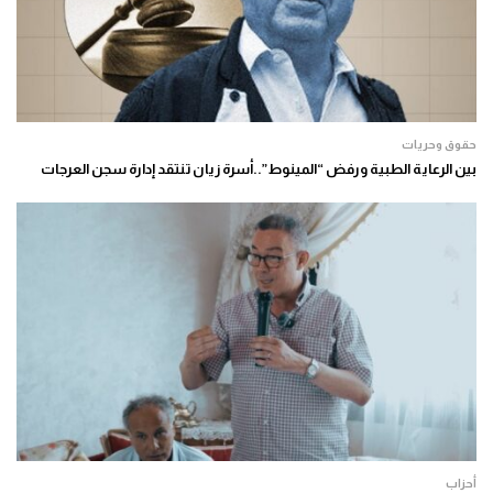
حقوق وحريات
بين الرعاية الطبية ورفض “المينوط”..أسرة زيان تنتقد إدارة سجن العرجات
أحزاب