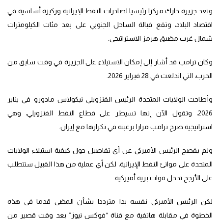
وتعد جزيرة خارك مركزا رئيسيا لصادرات النفط الإيرانية وركيزة أساسية في
اقتصاد البلاد، وتقع قبالة الساحل الجنوبي على بعد مئات الكيلومترات
شمال غرب مضيق هرمز الاستراتيجي.
وكان ترامب قد أشار إلى إمكان الاستيلاء على الجزيرة في وقت سابق من
الحرب، التي اندلعت في 28 فبراير 2026.
وأطاحت الولايات المتحدة الرئيس الفنزويلي نيكولاس مادورو في يناير
2026، وتقول الآن إنها تسيطر على قطاع النفط الفنزويلي، وهي
استراتيجية صرح ترامب مرارا برغبته في تكرارها مع إيران.
ولم يفصح الرئيس الأميركي عن أي تفاصيل حول كيفية استيلاء الولايات
المتحدة على موانئ النفط الإيرانية، لكن أي عملية من هذا القبيل ستتطلب
على الأرجح تدخل قوات برية أميركية.
لكن الرئيس الأميركي نفسه بدا مترددا بشأن المضي قدما في هذه
الخطوة في مقابلة هاتفية مع قناة “فوكس نيوز” بعد وقت قصير من