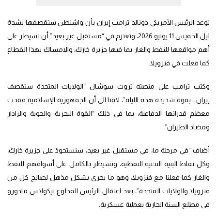
توعد الرئيس الأمريكي دونالد ترامب إيران بأن واشنطن ستقصفها بشدة
ليل الخميس 11 يونيو 2026، وتعتزم في “مستقبل غير بعيد” أن تسيطر على
أهم مواقعها للنفط والغاز بما فيها جزيرة خارك، والامساك بهذا القطاع
كما فعلت في فنزويلا.
وكتب ترامب على منصته تروث سوشال “الولايات المتحدة ستقصف
إيران… بقوة شديدة هذه الليلة”، لافتا الى أن الجمهورية الإسلامية فقدت
معظم قدراتها الدفاعية، بما في ذلك “القوة البحرية والجوية والرادار
ومضاد الطيران”.
أضاف “في مرحلة ما، في مستقبل غير بعيد، سنستحوذ على جزيرة خارك،
وكل نقاط البنية التحتية النفطية، ونسيطر بالكامل على أسواقهم للنفط
والغاز كما فعلنا مع فنزويلا، وهو ما يجري بشكل مذهل لصالح كل من
فنزويلا والولايات المتحدة”، بعد اعتقال الرئيس المخلوع نيكولاس مادورو
في مطلع السنة الجارية بعملية عسكرية.