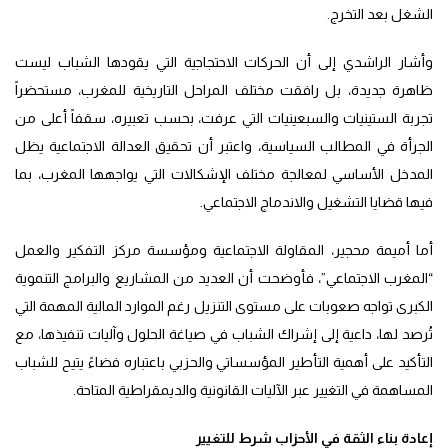
الشغل بعد التخرج.
وأشار الراشدي إلى أن الحركات الاحتجاجية التي يقودها الشباب ليست
ظاهرة جديدة، بل رافقت مختلف المراحل التاريخية للمغرب، مستحضراً
تجربة الستينيات والسبعينيات التي عرفت، بحسب تعبيره، سقفاً أعلى من
الجرأة في المطالب السياسية، واعتبر أن تحقيق العدالة الاجتماعية يظل
المدخل الأساسي لمعالجة مختلف الإشكالات التي يواجهها المغرب، بما
فيها قضايا التشغيل والاندماج الاجتماعي.
أما أميمة محجير، المقاولة الاجتماعية ومؤسسة مركز التفكير والعمل
“المغرب الاجتماعي”، فأوضحت أن العديد من المشاريع والبرامج التنموية
الكبرى تواجه صعوبات على مستوى التنزيل رغم الموارد المالية المهمة التي
تُرصد لها، داعية إلى إشراك الشباب في صياغة الحلول وآليات تنفيذها، مع
التأكيد على أهمية التأطير المؤسساتي والحزبي باعتباره فضاءً يتيح للشباب
المساهمة في التغيير عبر الآليات القانونية والديمقراطية المتاحة.
إعادة بناء الثقة في الأحزاب شرط للتغيير