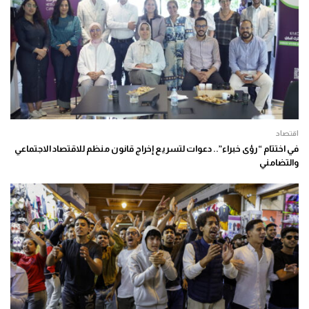
اقتصاد
في اختتام “رؤى خبراء”.. دعوات لتسريع إخراج قانون منظم للاقتصاد الاجتماعي
والتضامني