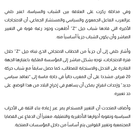
وفي مداخلة ركزت على العلاقة بين الشباب والسياسة، اعتبر حلمي
عزالعرب، الفاعل الجمعوي والسياسي والمستشار الجماعي، أن الاحتجاجات
الأخيرة التي قادها شباب جيل “Z” أظهرت وجود رغبة قوية في التغيير
المباشر وأن يكون الشباب جزءاً أساسياً منه.
وأشار حلمي إلى أن جزءاً من الخطاب الاحتجاجي الذي تبناه جيل “Z” خلال
فترة الاحتجاجات، توجه بشكل مباشر إلى المؤسسة الملكية باعتبارها الجهة
القادرة على التدخل والاستجابة للمطالب، كما حصل سابقاً مع شباب حركة
20 فبراير، مشددا على أن المغرب حالياً في حاجة ماسة إلى “تعاقد سياسي
جديد” وإحداث انفراج يمكن أن يساهم في إخراج البلاد من هذا الوضع، على
حد تعبيره.
وأضاف المتحدث أن التغيير المستدام يمر عبر إعادة بناء الثقة في الأحزاب
السياسية وتقوية أدوارها التأطيرية والتمثيلية، معتبراً أن الدفاع عن القضايا
المجتمعية وتغيير القوانين يتم أساساً من داخل المؤسسات المنتخبة.