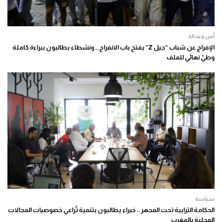
أمن وعدالة
الإفراج عن شباب “جيل Z” يفتح باب الانفراج.. ونشطاء يطالبون ببراءة كاملة
وطيّ نهائي للملف
سياسة
الحكامة الترابية تحت المجهر.. خبراء يطالبون بتنمية تُراعي خصوصيات المجالات
المحلية بالمغرب