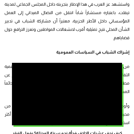
واستشهد عز العرب في هذا الإطار بتجربته داخل المجلس الجماعي لمدينة
تيفلت، باعتباره مستشاراً شاباً انتقل من النضال الميداني إلى العمل
المؤسساتي داخل الأطر الحزبية، معتبراً أن مشاركة الشباب في تدبير
الشأن المحلي تتيح تمثيلية أقرب لانشغالات المواطنين وتعزز الترافع حول
قضاياهم.
إشراك الشباب في السياسات العمومية
من جهتها، رأت صوفيا أخميس، الخبيرة في الابتكار الاجتماعي والتنمية
الثقافية، أن ما يميز جيل “Z” عن الأجيال السابقة هو جرأته في التعبير عن
مطالب لا تخصه وحده، بل تعكس أيضاً انتظارات أجيال سابقة لم تجد دائماً
المساحات الكافية للتعبير عنها.
وأوضحت أخميس أن هذا الجيل عاش عن قرب معاناة أسر وأفراد من
محيطه الاجتماعي في الولوج إلى عدد من الحقوق والخدمات، ما جعله أكثر
استعداداً لرفع هذه المطالب إلى الفضاء العام.
كيف زحف عشرات الالاف فجأة نحو سبتة المحتلة؟ بفعل الفقر