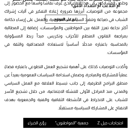
وخلص المشاركون في هذا اللقاء الذي عرف نقاشاً واسعاً مع الحضور، إلى
أم التلاعب أم انسداد الأفق؟
مجموعة من التوصيات، أبرزها ضرورة إعادة التفكير في آليات إشراك
تابع على الموقع
الشباب في صياغة وتنفيذ السياسات العمومية، والعمل على إرساء حكامة
أكثر نجاعة تعزز الثقة بين المواطنين والمؤسسات، إضافة إلى المطالبة
بمراجعة القانون المنظم للأحزاب وتكريس مبدأ ربط المسؤولية
بالمحاسبة باعتباره مدخلاً أساسياً لاستعادة المصداقية والثقة في
المؤسسات.
وأكدت التوصيات كذلك على أهمية تشجيع العمل التطوعي باعتباره فضاءً
عملياً للمشاركة والمبادرة، وضمان استدامة السياسات العمومية بعيداً عن
منطق البرامج الظرفية، إلى جانب تبسيط العلاقة مع العمل السياسي
والمدني منذ المراحل الأولى للتنشئة الاجتماعية، من خلال تشجيع الأسر
للشباب على الانخراط في الأنشطة الثقافية والفنية والجمعوية بهدف
الانفتاح على المشاركة السياسية مستقبلاً.
احتجاجات جيل Z
جمعية "المواطنون"
رؤى الخبراء