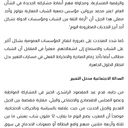
والرقمية المتسارعة، ومحاولة فهم أنماط مشاركته الجديدة في الشأن
العام، اعتبر محمد بيرواين، مؤسس جمعية الشباب المغاربة بتولوز وأحد
ممثلي هذا الجيل، أن “أزمة الثقة بين الشباب ومؤسسات الدولة تشكل
أحد أبرز التحديات المطروحة اليوم”.
كما شدد المتحدث على ضرورة انفتاح المؤسسات العمومية بشكل أكبر
على الشباب والاستماع إلى انشغالاتهم، معتبراً في المقابل أن الشباب
مطالب أيضا بأخذ زمام المبادرة والانخراط الفعلي في مسارات التغيير بدل
انتظار الحلول الجاهزة.
العدالة الاجتماعية مدخل التغيير
من جانبه، قدم عبد المقصود الراشدي، الخبير في المشاركة المواطِنة
وعضو المجلس الاقتصادي والاجتماعي والبيئي، مقارنة مقتضبة بين الجيل
القديم والجيل الحديث من حيث علاقته بالسياسة وبالحركات الاحتجاجية،
موضحاً أن المغرب يضم اليوم ما يقارب 12 مليون شاب، يعيش ما بين
ثلاثة وأربعة ملايين منهم واقع البطالة أو صعوبات الاندماج في سوق