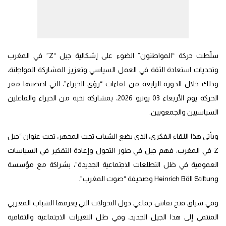
سلّطت حركة “المواطنون” الضوء على إشكالية جيل “Z” في المغرب
وتحديات استعادة الثقة في العمل السياسي وتعزيز المشاركة المواطِنة،
وذلك خلال الدورة الرابعة من لقاءات “رؤى الخبراء”، التي احتضنها مقر
الحركة يوم الأربعاء 03 يونيو 2026، بمشاركة نخبة من الخبراء والفاعلين
السياسيين والجمعويين.
ويأتي هذا اللقاء الفكري، الذي يضع الشباب تحت المجهر، تحت عنوان “جيل
Z في المغرب: فهم جيل في طور التحول وإعادة التفكير في السياسات
العمومية في ظل التطلعات الاجتماعية الجديدة”، بشراكة مع مؤسسة
Heinrich Böll Stiftung وصحيفة “صوت المغرب”.
وفي سياق فتح نقاش جماعي حول التحولات التي يعرفها الشباب المغربي
المنتمي إلى هذا الجيل الجديد، وفي ظل التغيرات الاجتماعية والثقافية