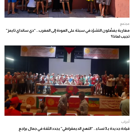
مجتمع
مغاربة يفضّلون التشرّد في سبتة على العودة إلى المغرب.. “دي سانداي تايمز”
تجيب لماذا؟
أحزاب
قيادة جديدة بـ3 نساء.. “النهج الديمقراطي” يجدد الثقة في جمال براجع