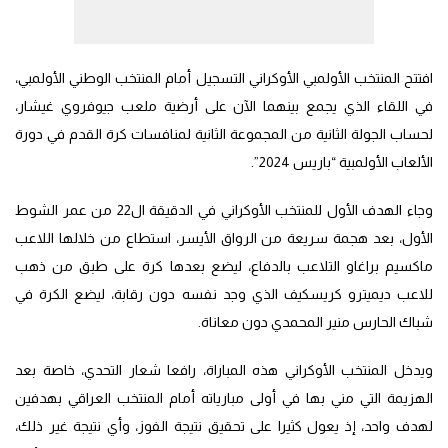
افتتح المنتخب الأولمبي الأوكراني التسجيل أمام المنتخب الوطني الأولمبي،
في اللقاء الذي يجمع بينهما الآن على أرضية ملعب جيوفروي غيشار،
لحساب الجولة الثانية من المجموعة الثانية لمنافسات كرة القدم في دورة
الألعاب الأولمبية “باريس 2024”.
وجاء الهدف الأول للمنتخب الأوكراني في الدقيقة ال22 من عمر الشوط
الأول، بعد هجمة سريعة من الرواق الأيسر، استطاع من خلالها اللاعب
ماكسيم براغاو التلاعب بالدفاع، ليضع بعدها كرة على طبق من ذهب
للاعب ديميترو كريسكيف الذي وجد نفسه دون رقابة، ليضع الكرة في
شباك الحارس منير المحمدي دون معاناة.
ويدخل المنتخب الأوكراني هذه المباراة، رافعا شعار التحدي، خاصة بعد
الهزيمة التي مني بها في أولى مبارياته أمام المنتخب العراقي بهدفين
لهدف واحد، إذ يعول كثيرا على تحقيق نتيجة الفوز، وأي نتيجة غير ذلك،