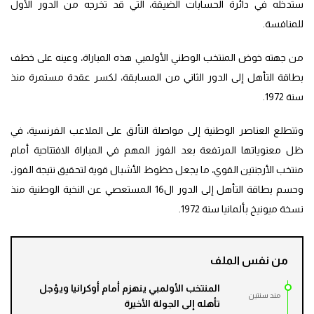
ستدخله في دائرة الحسابات الضيقة، التي قد تخرجه من الدور الأول
للمنافسة.
من جهته خوض المنتخب الوطني الأولمبي هذه المباراة، وعينه على خطف
بطاقة التأهل إلى الدور الثاني من المسابقة، لكسر عقدة مستمرة منذ
سنة 1972.
وتتطلع العناصر الوطنية إلى مواصلة التألق على الملاعب الفرنسية، في
ظل معنوياتها المرتفعة بعد الفوز المهم في المباراة الافتتاحية أمام
منتخب الأرجنتين القوي، ما يجعل حظوظ الأشبال قوية لتحقيق نتيجة الفوز،
وحسم بطاقة التأهل إلى الدور ال16 المستعصي عن النخبة الوطنية منذ
نسخة ميونيخ بألمانيا سنة 1972.
من نفس الملف
المنتخب الأولمبي ينهزم أمام أوكرانيا ويؤجل
مند سنتين
تأهله إلى الجولة الأخيرة