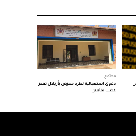
مجتمع
م من
دعوى استعجالية لطرد ممرض بأزيلال تفجر
غضب نقابيين