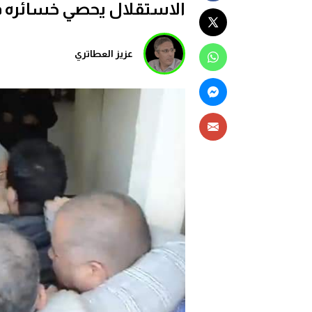
الاستقلال يحصي خسائره 
عزيز العطاتري