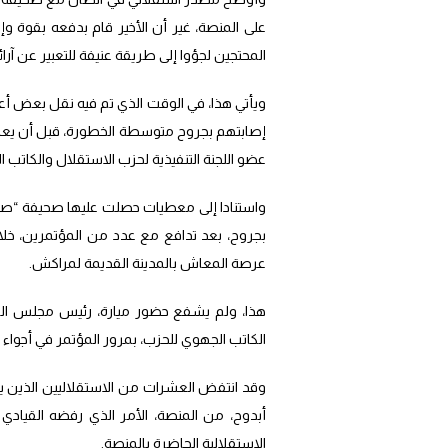
على المنصة، غير أن الأخير قام بدفعه بقوة و
المحتجين لجؤوا إلى طريقة عنيفة للتعبير عن آ
ويأتي هذا، في الوقت الذي تم فيه نقل بعض أ
إصابتهم بجروح متوسطة الخطورة، قبل أن يعمدو
عضو اللجنة التنفيذية لحزب الاستقلال والكاتب ال
واستنادا إلى معطيات حصلت عليها صحيفة “ص
بجروح، بعد تدافع مع عدد من المؤتمرين، خلا
عرصة المعاش بالمدينة القديمة لمراكش.
هذا، ولم يشفع حضور ميارة، رئيس مجلس المس
الكاتب الجهوي للحزب، بمرور المؤتمر في أجواء ه
وقد انتفض العشرات من الاستقلاليين الذين ينتم
أبدوح، من المنصة، الأمر الذي رفضه القيادي 
الاستقلالية الحاضرة بالمنصة.