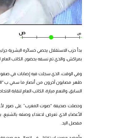
ص
ص
بدأ حزب الاستقلال يحصي خسائره البشرية جراء ا
بمراكش، والذي تم نسفه بحضور، الكاتب العام للا
وفي الوقت، الذي سجلت فيه إصابات في صفوف ا
ظهر مصابون آخرون من أنصار ما سمي ب “القيا
السابق، والنعم ميارة، الكاتب العام لنقابة الاتحا
وحصلت صحيفة “صوت المغرب” على صور لأعضاء 
الأعضاء الذي تعرض لاعتداء وصفه بالشنيع
مفصل اليد.
وأوضح مصدر استقلالي في اتصال مع صحيفة “ص