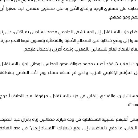
إصابته على مستوى الوجه وإلحاق الأذى به على مستوى مفصل اليد، معتبرا أن
رائهم ومواقفهم.
عضاء حزب الاستقلال إلى المستشفى الجامعي محمد السادس بمراكش، على إثر
ا إلى وضع شكاية لدى المصالح الأمنية والقضائية يتهمون فيها النعم ميارة،
عام للاتحاد العام للشغالين بالمغرب وثلاثة آخرين بالاعتداء عليهم.
وت المغرب”، فقد أصيب محمد طوالة، عضو المجلس الوطني لحزب الاستقلال
ل المؤتمر الإقليمي للحزب، والذي تم نسفه مساء يوم الأحد الماضي بمنطقة
تشارين، والقيادي النقابي في حزب الاستقلال، مرفوقا بعبد اللطيف أبدوح
ادئة.
ي أغلبهم للشبيبة الاسقلالية في وجه ميارة، مطالبين إياه بإنزال عبد اللطيف
النقابي، ما دفع بالغاضبين إلى رفع شعارات “الفساد إرحل” في وجه القيادة