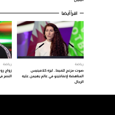
اقرأ أيضا
رياضة
رياضة
صوت مزعج للفيفا.. ليزه كلافينيس
زواج رون
المناهضة لإنفانتينو في عالم يهيمن عليه
النصر ف
الرجال