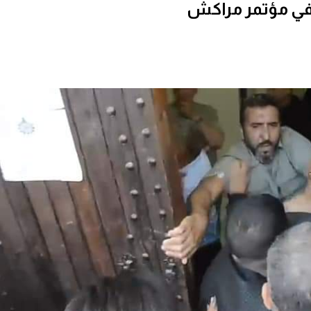
في مؤتمر مراكش