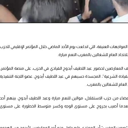
لمواجهات العنيفة، التي اندلعت يوم الأحد الماضي خلال المؤتمر الإقليمي للحزب
تحاد العام للشغالين بالمغرب النعم ميارة.
لمعارضين لحضور عبد اللطيف أبدوح القيادي في الحزب، على منصة المؤتمر،
دة الشرعية”، المجسدة حسبهم في عبد اللطيف أبدوح، عضو اللجنة التنفيذية
د العام للشغالين بالمغرب.
من حزب الاستقلال، موالين للنعم ميارة وعبد اللطيف أبدوح، بينهم أحد
، بعدما أصيب بجروح على مستوى الوجه وكسر متوسط الخطورة على مستوى
وت المغرب” أن المعتدى عليه حاول منع أحد المعارضين لأبدوح من الهجوم