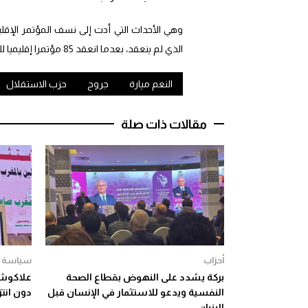
وهي الأحداث التي أدت إلى نسف المؤتمر الإقل
الذي لم ينعقد، بعدما انعقد 85 مؤتمرا إقليميا للحزب عبر مختلف أقاليم المملكة.
النعم ميارة
جروح
حزب الاستقلال
مقالات ذات صلة
أحزاب
سياسة
بركة يشدد على النهوض بقطاع الصحة
علاكوش: 
النفسية ويدعو للاستثمار في الإنسان قبل
دون انتز
البنيان