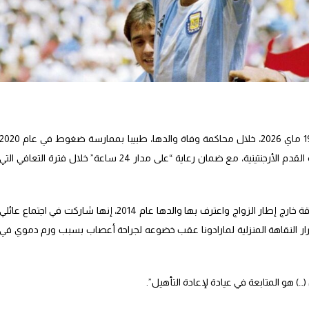
اتهمت إحدى بنات دييغو مارادونا، يوم الثلاثاء 19 ماي 2026، خلال محاكمة وفاة والدها، طبيبا بممارسة ضغوط في عام 0
من أجل اعتماد الاستشفاء المنزلي لأيقونة كرة القدم الأرجنتينية، مع ضمان رعاية “على مدار 24 ساعة” خلال فترة التعافي التي
وقالت يانا مارادونا (30 عاما)، المولودة من علاقة خارج إطار الزواج واعترف بها والدها عام 2014، إنها شاركت في اجتماع عائلي
لاله اتخاذ قرار النقاهة المنزلية لمارادونا عقب خضوعه لجراحة أعصاب بسبب ورم دموي في
) هو المتابعة في عيادة لإعادة التأهيل”.