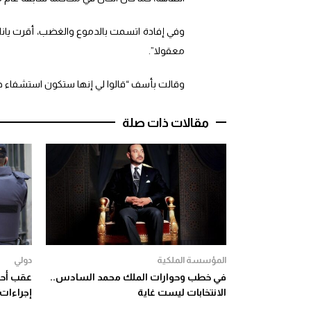
وفي إفادة اتسمت بالدموع والغضب، أقرت يانا ب
معقولا”.
وقالت بأسف “قالوا لي إنها ستكون استشفاء جدي
مقالات ذات صلة
المؤسسة الملكية
دولي
في خطب وحوارات الملك محمد السادس..
عقب أحد
الانتخابات ليست غاية
إجراءات 