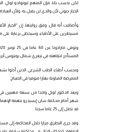
لكن بحسب يانا، فإن المتهم ليوبولدو لوكي، الط
الخيار جنوني لأن والدي لن يقبل به، ولأن العياد
وأضافت أنه قال، وفق روايتها، إن “الخيار ال
مسيطرين على الأطباء، وسيحظى برعاية على مدار 24 ساعة، كما لو كان في عيادة، ولكن بطريقة أكثر راحة ل
المستأجر لنقاهته في تيغري شمال بوينوس آي
وبحسب أطباء الطب الشرعي الذين أدلوا بشهاد
الممرضة المناوبة نهارا متوفيا في الصباح.
ويعد الدكتور لوكي واحدا من سبعة مهنيين ف
شهر أمام محكمة سان إيسيدرو بتهمة الإهمال ا
قد تصل إلى 25 عاما سجنا.
وقد جرى التطرق مرارا خلال المحاكمة إلى مستو
النقاهة، كما كان الحال في محاكمة سابقة عام 2025 أ لغيت بعد تنحية قاضية.