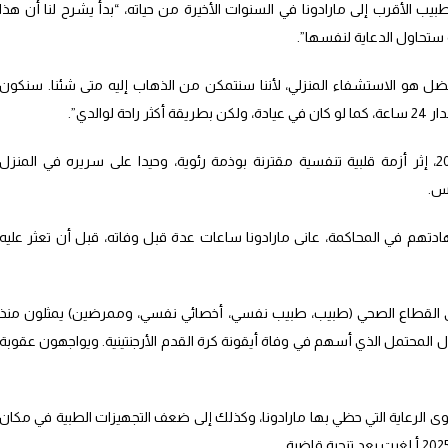
بيب الأقرب إلى مارادونا في السنوات الأخيرة من حياته، “بدأ يشرح لنا أن هذا
ة ستحاول الدعاية لنفسها”.
أفضل هو الاستشفاء المنزلي، لأننا سنتمكن من الذهاب إليه متى شئنا. سنكون
والدي”.
وتوفي مارادونا عن 60 عاما في 25 نونبر 2020، إثر أزمة قلبية تنفسية مقترنة بوذمة رئوية، وحيدا على سريره في المنزل
رس.
تهم في المحاكمة، عانى مارادونا ساعات عدة قبل وفاته، قبل أن تعثر عليه
ي القطاع الصحي (طبيب، طبيب نفسي، أخصائي نفسي، وممرضين) يمثلون منذ
لمحتمل الذي أسهم في وفاة أيقونة كرة القدم الأرجنتينية. ويواجهون عقوبة
ى الرعاية التي حظي بها مارادونا، وكذلك إلى ضعف التجهيزات الطبية في مكان