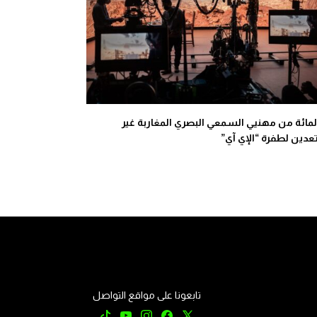
 بالمائة من مهنيي السمعي البصري المغاربة غير
دين لطفرة “الإي آي”
تابعونا على مواقع التواصل