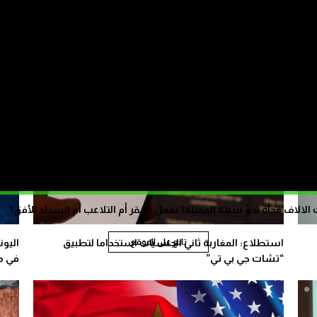
غياب الإطار القانوني وخصاص الكفاءات أهم تحديات تطوير
من ال
الذكاء الاصطناعي بالمغرب
بالدو
الاف فجأة نحو سبتة المحتلة؟ بفعل الفقر أم التلاعب أم انسداد الأفق؟
استطلاع: المغاربة ثاني الجنسيات استخداما لتطبيق
اليون
تابع على الموقع
“تشات جي بي تي”
في مج