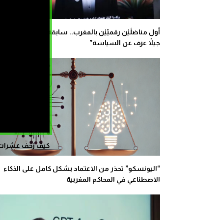
أول مناضلَيْن رقميّيْن بالمغرب.. سابقة حزبية “تستهدف
جيلاً عزف عن السياسة”
كيف زحف عشرات ال
“اليونسكو” تحذر من الاعتماد بشكل كامل على الذكاء
الاصطناعي في المحاكم المغربية