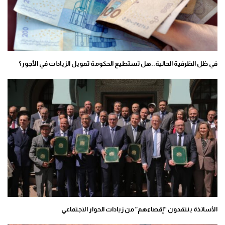
في ظل الظرفية الحالية..هل تستطيع الحكومة تمويل الزيادات في الأجور؟
الأساتذة ينتقدون “إقصاءهم” من زيادات الحوار الاجتماعي