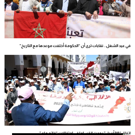
في عيد الشغل.. نقابات ترى أن “الحكومة أخلفت موعدها مع التاريخ”
اتفاق “30 أبريل” يحدث انقساما في احتفالات “فاتح ماي”