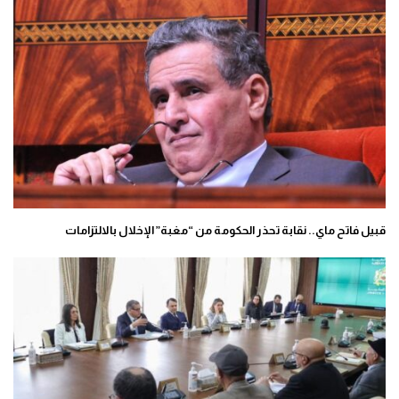
قبيل فاتح ماي.. نقابة تحذر الحكومة من “مغبة” الإخلال بالالتزامات