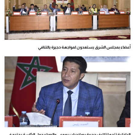
أعضاء بمجلس الشرق يستعدون لمواجهة حجيرة بالتنافي
الداخلية تتجه لتكليف حجيرة بصلاحيات بعوي ..والصراع حول الرئاسة يحتدم في