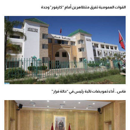
القوات العمومية تفرق متظاهرين أمام “كارفور” وجدة
فاس.. أداء تعويضات نائبة رئيس في “حالة فرار”