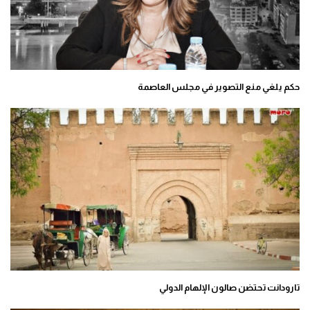
حكم يلغي منع التصوير في مجلس العاصمة
تارودانت تحتضن صالون الإلهام الدولي