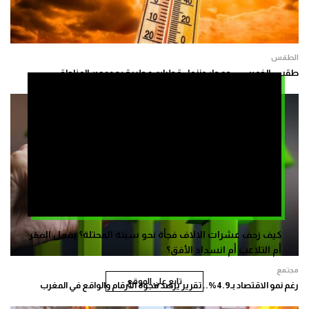
الطقس
طقس الخميس.. جو حار ونزول قطرات مطرية بعدد من المناطق
كيف زحف عشرات الالاف فجأة نحو سبتة المحتلة؟ بفعل الفقر
أم التلاعب أم انسداد الأفق؟
مجتمع
تابع على الموقع
رغم نمو الاقتصاد بـ4.9%.. تقرير يرصد فجوة الأرقام والواقع في المغرب