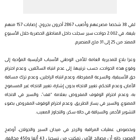
لقي 38 شخصا مصرعهم وأصيب 2867 آخرون بجروح، إصابات 157 منهم
بليغة، في 2.002 حوادث سير سجلت داخل المناطق الحضرية خلال الأسبوع
الممتد من 25 إلى 31 ماي المنصرم.
وعزا بلاغ للمديرية العامة للأمن الوطني الأسباب الرئيسية المؤدية إلى
وقوع هذه الحوادث، حسب ترتيبها، إلى عدم انتباه السائقين، وعدم احترام
حق الأسبقية، والسرعة المفرطة، وعدم انتباه الراجلين، وعدم ترك مسافة
الأمان، وعدم التحكم، تغيير الاتجاه بدون إشارة، تغيير الاتجاه غير المسموح
به، وعدم احترام الوقوف المفروض بعلامة “قف”، والسير في الاتجاه
الممنوع، والسير في يسار الطريق، وعدم احترام الوقوف المفروض بضوء
التشوير الأحمر، والسياقة في حالة سكر، والتجاوز المعيب.
وبخصوص عمليات المراقبة والزجر في ميدان السير والجولان، أوضح
المصدر ذاته أن مصالح الأمن تمكنت من تسجيل 43 ألفا و450 مخالفة،