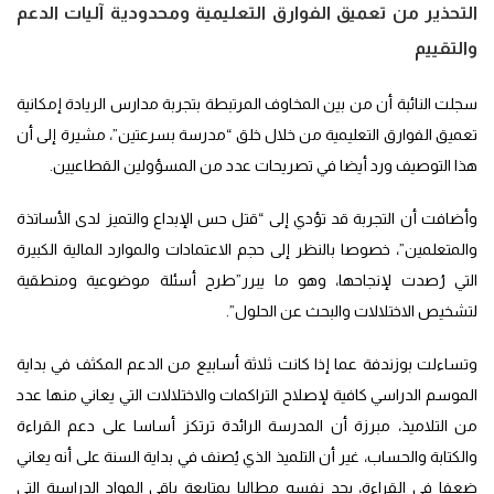
التحذير من تعميق الفوارق التعليمية ومحدودية آليات الدعم
والتقييم
سجلت النائبة أن من بين المخاوف المرتبطة بتجربة مدارس الريادة إمكانية
تعميق الفوارق التعليمية من خلال خلق “مدرسة بسرعتين”، مشيرة إلى أن
هذا التوصيف ورد أيضا في تصريحات عدد من المسؤولين القطاعيين.
وأضافت أن التجربة قد تؤدي إلى “قتل حس الإبداع والتميز لدى الأساتذة
والمتعلمين”، خصوصا بالنظر إلى حجم الاعتمادات والموارد المالية الكبيرة
التي رُصدت لإنجاحها، وهو ما يبرر”طرح أسئلة موضوعية ومنطقية
لتشخيص الاختلالات والبحث عن الحلول”.
وتساءلت بوزندفة عما إذا كانت ثلاثة أسابيع من الدعم المكثف في بداية
الموسم الدراسي كافية لإصلاح التراكمات والاختلالات التي يعاني منها عدد
من التلاميذ، مبرزة أن المدرسة الرائدة ترتكز أساسا على دعم القراءة
والكتابة والحساب، غير أن التلميذ الذي يُصنف في بداية السنة على أنه يعاني
ضعفا في القراءة، يجد نفسه مطالبا بمتابعة باقي المواد الدراسية التي