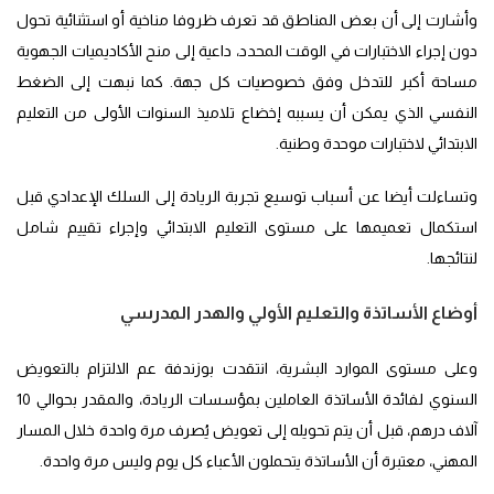
وأشارت إلى أن بعض المناطق قد تعرف ظروفا مناخية أو استثنائية تحول
دون إجراء الاختبارات في الوقت المحدد، داعية إلى منح الأكاديميات الجهوية
مساحة أكبر للتدخل وفق خصوصيات كل جهة. كما نبهت إلى الضغط
النفسي الذي يمكن أن يسببه إخضاع تلاميذ السنوات الأولى من التعليم
الابتدائي لاختبارات موحدة وطنية.
وتساءلت أيضا عن أسباب توسيع تجربة الريادة إلى السلك الإعدادي قبل
استكمال تعميمها على مستوى التعليم الابتدائي وإجراء تقييم شامل
لنتائجها.
أوضاع الأساتذة والتعليم الأولي والهدر المدرسي
وعلى مستوى الموارد البشرية، انتقدت بوزندفة عم الالتزام بالتعويض
السنوي لفائدة الأساتذة العاملين بمؤسسات الريادة، والمقدر بحوالي 10
آلاف درهم، قبل أن يتم تحويله إلى تعويض يُصرف مرة واحدة خلال المسار
المهني، معتبرة أن الأساتذة يتحملون الأعباء كل يوم وليس مرة واحدة.