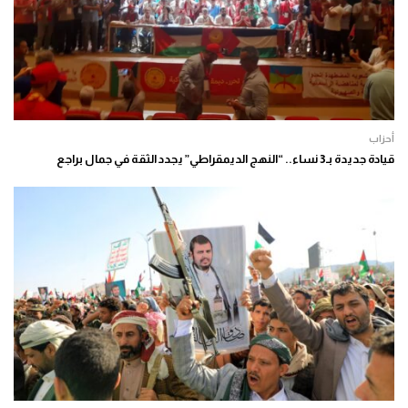
أحزاب
قيادة جديدة بـ3 نساء.. “النهج الديمقراطي” يجدد الثقة في جمال براجع