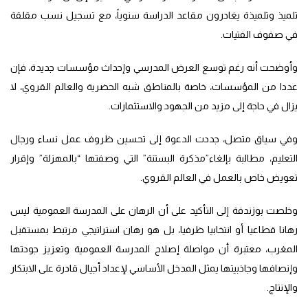
تلميذ وتلميذة يغادرون مقاعد الدراسة سنوياً، مع تسجيل نسب مقلقة
في صفوف الفتيات.
وأوضحت أنه رغم توسع العرض المدرسي وإحداث مؤسسات جديدة، فإن
عددا من المؤسسات، خاصة بالمناطق شبه الحضرية والعالم القروي، لا
يزال في حاجة إلى مزيد من الجهود والاستثمارات.
وفي سياق متصل، جددت الدعوة إلى تحسين ظروف عمل نساء ورجال
التعليم، مطالبة بإلغاء”مذكرة البستنة” التي وصفتها “بالمهزلة” وإقرار
تعويض خاص بالعمل في العالم القروي.
وخلصت بوزندفة إلى التأكيد على أن الرهان على المدرسة العمومية ليس
رهانا قطاعيا أو انتخابيا ظرفيا، بل هو رهان استراتيجي مرتبط بمستقبل
المغرب، معتبرة أن مواصلة إصلاح المدرسة العمومية وتعزيز جودتها
وإنصافها وجاذبيتها يمثل المدخل الأساسي لإعداد أجيال قادرة على الابتكار
والإنتاج.