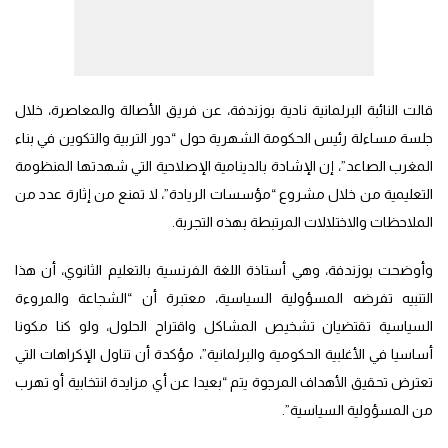
قالت النائبة البرلمانية نادية بوزندفة، عن فريق الأصالة والمعاصرة، خلال
جلسة مساءلة رئيس الحكومة الشهرية حول “دور التربية والتكوين في بناء
المغرب الصاعد”، إن الإشادة بالدينامية الإصلاحية التي شهدتها المنظومة
التعليمية من خلال مشروع “مؤسسات الريادة”، لا تمنع من إثارة عدد من
الملاحظات والاختلالات المرتبطة بهذه التجربة.
وأوضحت بوزندفة، وهي أستاذة اللغة الفرنسية بالتعليم الثانوي، أن هذا
التنبيه تفرضه المسؤولية السياسية، معتبرة أن “الشجاعة والمروءة
السياسية تقتضيان تشخيص المشاكل واقتراح الحلول، ولو كنا مكونا
أساسيا في الأغلبية الحكومية والبرلمانية”، مؤكدة أن تناول الإكراهات التي
تعترض تحقيق الأهداف المرجوة يتم “بعيدا عن أي مزايدة انتخابية أو تهرب
من المسؤولية السياسية”.