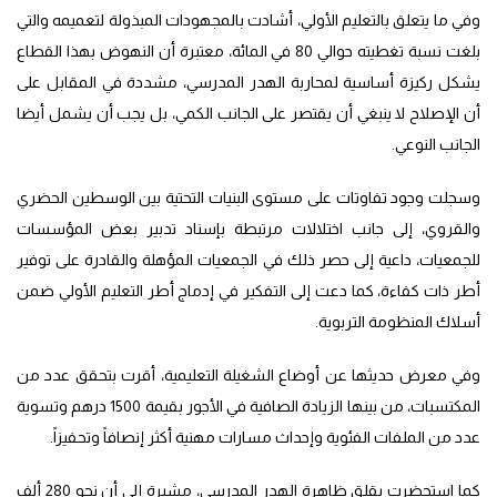
وفي ما يتعلق بالتعليم الأولي، أشادت بالمجهودات المبذولة لتعميمه والتي
بلغت نسبة تغطيته حوالي 80 في المائة، معتبرة أن النهوض بهذا القطاع
يشكل ركيزة أساسية لمحاربة الهدر المدرسي، مشددة في المقابل على
أن الإصلاح لا ينبغي أن يقتصر على الجانب الكمي، بل يجب أن يشمل أيضا
الجانب النوعي.
وسجلت وجود تفاوتات على مستوى البنيات التحتية بين الوسطين الحضري
والقروي، إلى جانب اختلالات مرتبطة بإسناد تدبير بعض المؤسسات
للجمعيات، داعية إلى حصر ذلك في الجمعيات المؤهلة والقادرة على توفير
أطر ذات كفاءة، كما دعت إلى التفكير في إدماج أطر التعليم الأولي ضمن
أسلاك المنظومة التربوية.
وفي معرض حديثها عن أوضاع الشغيلة التعليمية، أقرت بتحقق عدد من
المكتسبات، من بينها الزيادة الصافية في الأجور بقيمة 1500 درهم وتسوية
عدد من الملفات الفئوية وإحداث مسارات مهنية أكثر إنصافاً وتحفيزاً.
كما استحضرت بقلق ظاهرة الهدر المدرسي، مشيرة إلى أن نحو 280 ألف