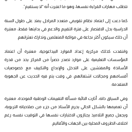
تتطلب مهارات القراءة نفسها، وهو ما اعتبرت أنه “لا يستقيم”.
كما دعت إلى اعتماد نظام تقويمي متعدد المراحل يمتد على طول السنة
الدراسية بدل الاقتصار على فترة التقييم والدعم في بدايتها فقط، معتبرة
أن ذلك سيكون أكثر نجاعة في مواكبة المتعلمين وتدارك تعثراتهم.
وانتقدت كذلك مركزية إعداد الموارد البيداغوجية، معتبرة أن اعتماد
المؤسسات التعليمية على موارد تصدر حصراً من المركز يحد من قدرة
الأساتذة والمفتشين على التدخل والإبداع والتكييف مع خصوصيات
أقسامهم ومجالات اشتغالهم، في وقت يتم فيه الحديث عن الجهوية
المتقدمة.
وفي السياق ذاته، أثارت النائبة مسألة التقييمات الوطنية الموحدة، معتبرة
أن تعميمها بالشكل الحالي يحرم الأستاذ من جزء من صلاحياته التربوية،
ويجعل جميع التلاميذ يجتازون الاختبارات نفسها في التوقيت نفسه رغم
اختلاف الظروف المحلية بين الجهات والأقاليم.