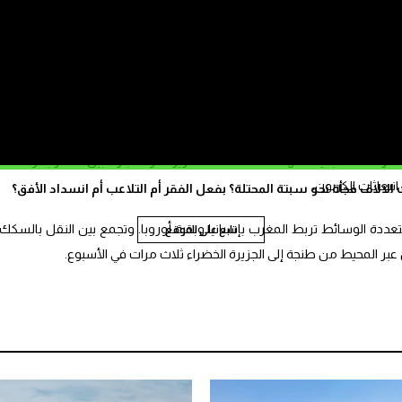
رنسا إلى نمو مزدوج الرقم”، مشيرا إلى أن خدمات الشحن لا زالت لم تواكب هذا
ويشير تقرير الشركة إلى أنه بالرغم من تدني مؤشر الأداء اللوجستي للبلاد البالغ 2.54 خصوصا عندما يتعلق الأمر بالربط الداخلي،
لية توفر إمكانية ربط جنوب البلاد بميناء طنجة المتوسط.
واعتمادا على هذا المعطى، كانت الشركة قد اقترحت حلا جديدا “Morocco Bridge” لتعزيز نمو التجارة بين المغرب والاتحاد
نبعاثات الكربون،
الاف فجأة نحو سبتة المحتلة؟ بفعل الفقر أم التلاعب أم انسداد الأفق؟
عددة الوسائط تربط المغرب بإسبانيا وبقية أوروبا. وتجمع بين النقل بالسكك
تابع على الموقع
عبر المحيط من طنجة إلى الجزيرة الخضراء ثلاث مرات في الأسبوع.