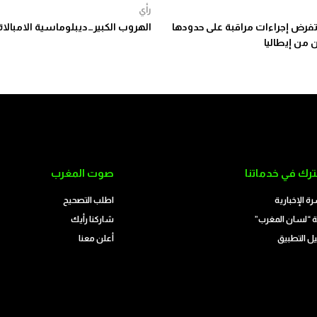
رأي
 تفرض إجراءات مراقبة على حدودها
الهروب الكبير…ديبلوماسية الامبالاة
 من إيطاليا
رك في خدماتنا
صوت المغرب
رة الإخبارية
اطلب التصحيح
 “لسان المغرب”
شاركنا رأيك
ل التطبيق
أعلن معنا