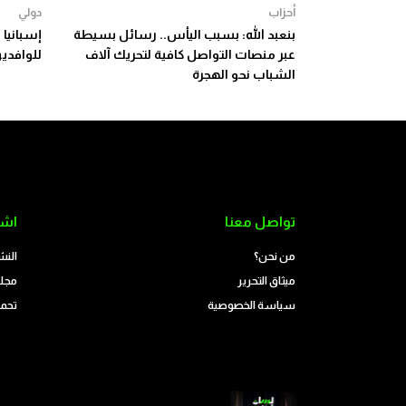
أحزاب
دولي
بنعبد الله: بسبب اليأس.. رسائل بسيطة
إسبانيا
عبر منصات التواصل كافية لتحريك آلاف
للوافدين
الشباب نحو الهجرة
تواصل معنا
اشت
من نحن؟
النش
ميثاق التحرير
مجلة
سياسة الخصوصية
تحمي