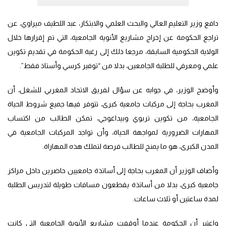
دافع وزير التعليم العالي والبحث العلمي والابتكار، عبد اللطيف ميراوي، عن
تراجع الحكومة عن إخراج مشاريع الأنوية الجامعية، التي تم إقرارها خلال
الولاية الحكومية السابقة، مرجعا ذلك إلى رغبة الحكومة في تقديم تكوين
علمي ومعرفي للطلبة الجامعين، بدلا من “توفير كرسي وأستاذ فقط”.
وأوضح الوزير، في جوابه عن سؤال لفريق الاتحاد المغربي للشغل، أن
المغرب بحاجة إلى مركبات جامعية كبرى، تتوفر فيها جميع شروط الحياة
الجامعية، من تكوين تربوي وبيداغوجي، تمكن الطالب من اكتساب
المهارات الضرورية لمواجهة الحياة، وأن تواجد المركبات الجامعية في
المدن الكبرى، هو ما يمنح للطالب فرصة لتملك هذه المهاراة.
وأضاف الوزير أن المغرب بحاجة إلى أساتذة جامعيين حاضرين داخل مراكز
جامعية كبرى، بدلا من أساتذة يقطعون مسافات طويلة لتدريس الطلبة
لمدة ساعتين أو ثلاث ساعات.
واعتبر أن الحكومة عندما أوقفت مشاريع الأنوية الجامعية التي كانت