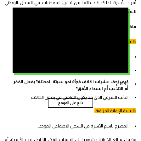
أفراد الأسرة، لذلك لابد دائما من تحيين المعطيات في السجل الوطني
للسكان والسجل الاجتماعي الموحد.
ماذا يقصد برب الأسرة؟
بالنسبة للحماية من المخاطر المرتبطة بالطفولة:
الزوج
من يملك حق حضانة الأطفال، في حالة الطلاق
كيف زحف عشرات الالاف فجأة نحو سبتة المحتلة؟ بفعل الفقر
الكافل
أم التلاعب أم انسداد الأفق؟
النائب الشرعي الذي قد يكون القاضي في بعض الحالات
تابع على الموقع
بالنسبة للإعانة الجزافية:
المصرح باسم الأسرة في السجل الاجتماعي الموحد.
وتحول مبالغ الإعانات شهريا إلى الحساب البنكي الخاص برب الأسرة، أو