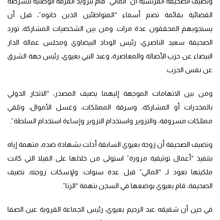
وتضيف الصحيفة الفرنسية أن “المالي” قام بتزويد الفرقة الوطنية للشرطة
القضائية بقائمة تضم أسماء “المتواطئين الذين خانوه”، قبل أن
يستجوبهم المحققون عدة مرات. ومن بين الشخصيات المشاركة، تورد
الصحيفة سعيد الناصري، رئيس الوداد البيضاوي ومجلس عمالة الدار
البيضاء عن حزب الأصالة والمعاصرة، وعبد النبي بعيوي، رئيس جهة الشرق
عن نفس الحزب.
ومن بين الاتهامات الموجهة إليهما يضيف المصدر، “الاتجار الدولي
بالمخدرات أو المشاركة، وسرقة الممتلكات، وغسل الأموال، وتلقي
ممتلكات مسروقة، والتزوير واستخدام التزوير وإساءة استخدام السلطة”.
وتضيف الصحيفة أن زوجة بعيوي السابقة أدلت بشهادة ضده، متهمة إياه
بتنفيذ “أعمال توثيقية مزورة” استولى من خلالها على الفيلا التي كانت
ملكيتها تعود لـ “المالي” قبل عدة سنوات. ولإسكات زوجته، تضيف
الصحيفة، قام بعيوي بوضعها في السجن بتهمة “الزنا”.
في حين أن شقيقه عبد الرحيم بعيوي، رئيس الجماعة القروية عين الصفا