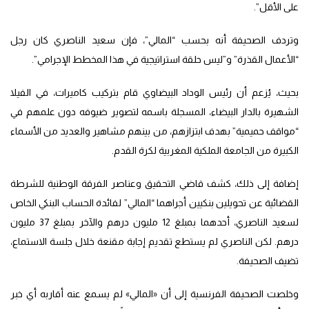
على الأقل”.
وتردف الصحيفة أنه بحسب “المالي”، فإن سعيد الناصري كان رجل
“الأعمال القذرة” و”ليس حلقة استراتيجية في هذا المخطط الإجرامي”.
بحيث، يُزعم أن رئيس الوداد البيضاوي قام بتركيب كاميرات، في الفيلا
الشهيرة بالدار البيضاء، المسجلة باسمه لتصوير ضيوفه دون علمهم في
“مواقف حميمية” بهدف ابتزازهم، من بينهم مشاهير والعديد من الأسماء
الكبيرة من الجامعة الملكية المغربية لكرة القدم.
إضافة إلى ذلك، كشف قاضي التحقيق وعناصر الفرقة الوطنية للشرطة
القضائية عن تحويلين بنكيين أجراهما “المالي” لفائدة الحساب البنكي الخاص
لسعيد الناصري، أحدهما بمبلغ 12 مليون درهم والآخر بمبلغ 37 مليون
درهم. لكن الناصري لم يستطع تقديم إجابة مقنعة خلال جلسة الاستماع،
تضيف الصحيفة.
وخلصت الصحيفة الفرنسية إلى أن «المالي» لم يسمع عنه أقاربه أي خبر