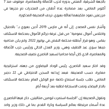
بالجهة الشرقية، المنتمي بدوره لحزب الأصالة والمعاصرة، موقوف منذ 7
أكتوبر الماضي، بعد مصادرة عدة أطنان من المخدرات تم حجزها في
مزرعتين تعود ملكيتهما لعائلة بعيوي، تردف الصحيفة المذكورة.
وأشار نفس المصدر، إلى أنه في مارس 2019، أدين بعيوي بـ” بالاحتيال
واختلاس أموال عمومية” من قبل غرفة جرائم الأموال بمحكمة الاستئناف
بفاس. وهو قرار أبطلته محكمة النقض في يوليوز 2022. ولم يكن محاميه
حينها سوى عبد اللطيف وهبي، وزير العدل الحالي ورئيس حزب الأصالة
والمعاصرة، الذي كان أيضا محاميا لسعيد الناصري تضيف الصحيفة.
وقد اختار سعيد الناصري، رئيس الوداد البيضاوي من جهته، استراتيجية
مغايرة، حسب الصحيفة. فبعد إيداعه السجن الاحتياطي في 22 دجنبر
الماضي، طلب جلسة استماع خاصة مع الوكيل العام بمحكمة الاستئناف
بالدار البيضاء، وتمت الاستجابة لطلبه بعد أربعة أيام.
وتقول الصحيفة إن “الجلسة استمرت ليومين متتاليتين، ذكر فيها الناصيري
عدة أسماء مرتبطة بعالم السياسة وكرة القدم، بما في ذلك وزير واحد