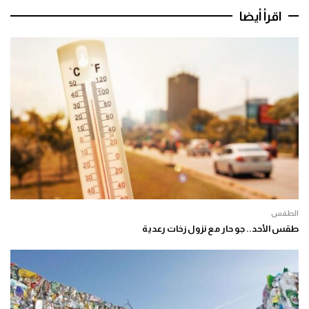
اقرأ أيضا
الطقس
طقس الأحد.. جو حار مع نزول زخات رعدية