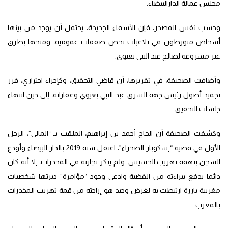
مجلس عمالة الدارالبيضاء.
وحسب نفس المصدر، فإن الأسماء الجديدة، يحتمل أن يوجد من بينها
أشخاص متورطون في تلاعبات تخص صفقات عمومية، ومنحها بطرق
غير مشروعة لصالح عبد النبي بعيوي.
وأضافت الصحيفة، في تقريرها، أن قاضي التحقيق٬ وكإجراء احترازي، قرر
تجميد أصول رئيس جهة الشرق عبد النبي بعيوي وعقاراته، إلى حين انتهاء
جلسات التحقيق.
وكشفت الصحيفة أن الحاج أحمد بن إبراهيم، الملقب بـ “المالي”، الرجل
الأول في قضية “إسكوبار الصحراء”، اعتقل سنة 2019 بالدار البيضاء وأودع
السجن بتهمة تهريب الحشيش. ولم ينكر تجارته في المخدرات، إلا أنه كان
دائما يدفع ببراءته من القضية وادعى وجود “مؤامرة” دبرتها شخصيات
مغربية بارزة ارتبطت به لغرض وحيد هو إزاحته من قمة تهريب المخدرات
بالمغرب.