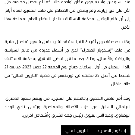
منذ أسبوعين ولا يعرفون مكان تواجده حالياً. كما لم يحصل محاميه حتى
الآن على حق زيارته، ولم يتمكن من الاطلاع على ملف التحقيق لعدة أيام،
إلى أن قام الوكيل بمحكمة الاستئناف بالدار البيضاء العام بمعالجة هذا
الأمر.
وكانت صحيفة جون أفريك الفرنسية قد نشرت قبل شهور تفاصيل مثيرة
عن ملف “إسكوبار الصحراء” الذي جر أسماء عديدة من عالم السياسة
والرياضة والأعمال، وذلك بعد ما قرر قاضي التحقيق بمحكمة الاستئناف
بالدار البيضاء، في أولى ساعات صباح يوم الجمعة 22 دجنبر 2023، متابعة 21
شخصا من أصل 25 مشتبه في تورطهم في قضية “البارون المالي” في
حالة اعتقال.
وقد أمر قاضي التحقيق بإحالتهم على السجن، من بينهم سعيد الناصري،
البرلماني السابق عن حزب الأصالة والمعاصرة ورئيس نادي الوداد
البيضاوي، وعبد النبي بعيوي، رئيس جهة الشرق وأشخاص آخرين.
إسكوبار الصحراء
البارون المالي