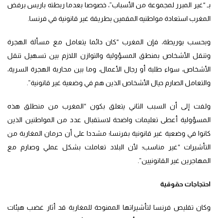
بـ “غير المبرر لمجموعة من الأسباب”، خصوصا بعدما ربطته باريس برفض
المغرب استعادة مواطنيه المقمين بطريقة غير قانونية في فرنسا.
وبحسب بوريطة، فإن المغرب “كان دائما يتعامل مع مسألة الهجرة
وتنقل الأشخاص بمنطق المسؤولية والتوازن اللازم بين تسهيل تنقل
الأشخاص، سواء طلبة أو رجال الأعمال، وما بين محاربة الهجرة السرية،
والتعامل الصارم حيال الأشخاص الذين هم في وضعية غير قانونية”.
ولفت إلى أن السبب الثاني يتعلق بكون “المغرب من منطلق هذه
المسؤولية أعطى تعليمات واضحة لاستقبال عدد من المواطنين الذين
كانوا في وضعية غير قانونية بفرنسا؛ مشددا على أن حرمان المغاربة من
التأشيرات “غير مناسب؛ لأن البلاد تعاملت بشكل عملي وصارم مع
المهاجرين غير القانونيين”.
احتجاجات حقوقية
وكان تقليص فرنسا لتأشيراتها الممنوحة للمغاربة قد أثار غضب هيئات