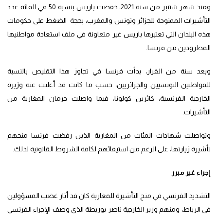
ومنذ شهر شتنبر من سنة 2021، خفضت باريس بنسبة 50 في المائة عدد
التأشيرات الممنوحة للجزائر وتونس والمغرب، بحجة الضغط على حكومات
هذه البلدان التي تعتبرها باريس غير متعاونة في ملف استعادة مواطنيها
المطرودين من فرنسا.
وبعد سنة من القرار، بدأت فرنسا في تجاوز هذا التقليص بالنسبة
للمواطنين التونسيين والجزائريين، حسب ما كانت قد أعلنت عنه وزيرة
الخارجية الفرنسية، كاثرين كولونا، فيما واصلت حرمان المغاربة من
التأشيرات.
وتواصلت شهادات المئات من المغاربة الذين رفضت فرنسا منحهم
تأشيرة زيارتها، على الرغم من استيفائهم لكافة الشروط القانونية لذلك.
إجراء غير مبرر
التشديد الفرنسي في منح التأشيرة للمغاربة كان قد أثار غضب المسؤولين
في الرباط، ومنهم وزير الخارجية ناصر بوريطة الذي وصف الإجراء الفرنسي