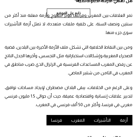
هل تنتهي الأزمة الدبلوماسية؟
تابع على الموقع
تمر العلاقات بين المغرب وفرنسا بتوتر مفتوح وأزمة معلنة منذ أكثر من
سنتين ونصف السنة، على خلفية ملفات متعددة، لا تمثل أزمة التأشيرات
سوى جزء منها.
ومن بين النقاط الخلافية التي تشكل ملف الأزمة الأخيرة بين البلدين، قضية
الصحراء المغربية،وإشكالات استخباراتية مثل التجسس، وآخرها الجدل الناتج
عن رفض المغرب المساعدات الفرنسية في الزلزال الذي ضرب مناطق في
المغرب في الثامن من شتنبر الماضي.
وعلى الرغم من الخلافات، يبقى البلدان مضطران لإيجاد مساحات توافق،
لتدبير علاقات إنسانية واقتصادية عميقة، حيث أن حوالي 1.5 مليون فرنسي
مغربي في فرنسا، وأكثر من 50 ألف فرنسي في المغرب.
أزمة
التأشيرات
المغرب
فرنسا