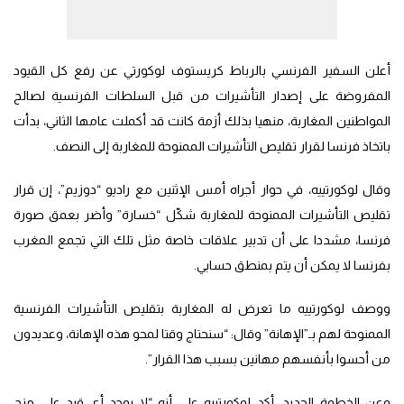
أعلن السفير الفرنسي بالرباط كريستوف لوكورتي عن رفع كل القيود
المفروضة على إصدار التأشيرات من قبل السلطات الفرنسية لصالح
المواطنين المغاربة، منهيا بذلك أزمة كانت قد أكملت عامها الثاني، بدأت
باتخاذ فرنسا لقرار تقليص التأشيرات الممنوحة للمغاربة إلى النصف.
وقال لوكورتييه، في حوار أجراه أمس الإثنين مع راديو “دوزيم”، إن قرار
تقليص التأشيرات الممنوحة للمغاربة شكّل “خسارة” وأضر بعمق صورة
فرنسا، مشددا على أن تدبير علاقات خاصة مثل تلك التي تجمع المغرب
بفرنسا لا يمكن أن يتم بمنطق حسابي.
ووصف لوكورتييه ما تعرض له المغاربة بتقليص التأشيرات الفرنسية
الممنوحة لهم بـ”الإهانة” وقال: “سنحتاج وقتا لمحو هذه الإهانة، وعديدون
من أحسوا بأنفسهم مهانين بسبب هذا القرار”.
وعن الخطوة الجديد، أكد لوكورتييه على أنه “لا يوجد أي قيد على منح