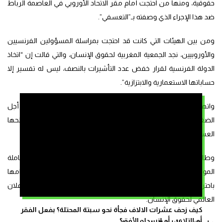
حقوقية، ومنها من احتجت أمام مقر الاتحاد الأوروبي في العاصمة الرباط
ضد هذا الإجراء الذي وصفته بـ”التعسفي”.
ومن بين الهيئات التي كانت قد احتجت بمراسلة المسؤولين الفرنسيين
والأوروبيين، نجد الجمعية المغربية لحقوق الإنسان، والتي قالت إن “اتخاذ
الدولة الفرنسية لقرار خفض عدد التأشيرات بالنصف، ليس له تفسير إلا
حساباتها الاستعمارية والابتزازية”.
واتهمت الجمعية فرنسا بتطبيق هذا الإجراء على التأشيرات من أجل
الضغط على الدول التي طالها “لفرض المزيد من الإذعان لمصالحها
العسكرية والاقتصادية والجيواستراتيجية”.
وطالبت الجمعية رئيس الدولة الفرنسية وحكومتها بوضع حد لمعاملة
المواطنين والمواطنات المغاربة بـ”العجرفة الاستعمارية”، والتزامها
باحترام مبدأ حرية التنقل كما هو منصوص عليه في المادة 13 من الإعلان
العالمي لحقوق الإنسان.
كيف زحف عشرات الالاف فجأة نحو سبتة المحتلة؟ بفعل الفقر
أم التلاعب أم انسداد الأفق؟