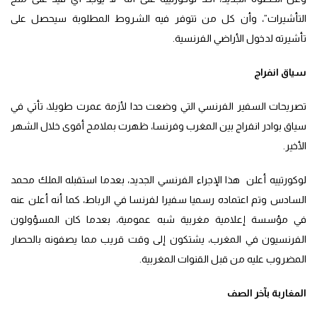
التأشيرات”، وأن كل من تتوفر فيه الشروط المطلوبة سيحصل على
تأشيرته لدخول الأراضي الفرنسية.
سياق انفراج
تصريحات السفير الفرنسي التي وضعت حدا لأزمة عمرت طويلا، تأتي في
سياق بوادر انفراج بين المغرب وفرنسا، ظهرت بملامح أقوى خلال الشهر
الأخير.
لوكورتييه أعلن هذا الإجراء الفرنسي الجديد، بعدما استقبله الملك محمد
السادس وتم اعتماده رسميا سفيرا لفرنسا في الرباط، كما أنه أعلن عنه
في مؤسسة إعلامية مغربية شبه عمومية، بعدما كان المسؤولون
الفرنسيون في المغرب، يشتكون إلى وقت قريب مما يصفونه بالحصار
المضروب عليه من قبل القنوات المغربية.
المغاربة بآخر الصف