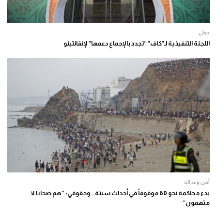
دولي
اللجنة التنفيذية لـ”كاف” “تجدد بالإجماع دعمها” لإنفانتينو
أمن وعدالة
بدء محاكمة نحو 60 موقوفاً في أحداث سبتة.. وحقوقي: “هم ضحايا لا
متهمون”