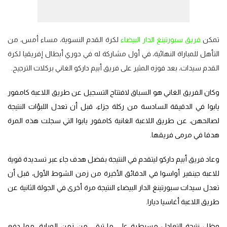
تمكن
فريق سبورتينغ الدار البيضاء
لكرة القدم النسوية، مساء أمس، من
التأهل للمباراة النهائية، في أول مشاركة له في دوري أبطال إفريقيا لكرة
القدم سيدات، بعد فوزه المثير على فريق أبيم داركو الغاني بركلات الترجيح.
وكان الفريق الغاني هو السباق لافتتاح التسجيل عن طريق اللاعبة كامفور
يابوا في الدقيقة السادسة من ركلة جزاء، قبل أن تعدل اللبؤات النتيجة
لصالحهن، عن طريق اللاعبة الغانية كامفور يابوا التي سجلت هذه المرة
هدفا في مرمى فريقها.
وعاد فريق أبيم داركو ليتقدم في النتيجة بفضل هدف جاء عبر تسديدة قوية
للاعبة جينفير أواسوا في الدقائق الأخيرة من زمن الشوط الأول، قبل أن
تعدل سيدات سبورتينغ الدار البيضاء النتيجة مرة أخرى في الجولة الثانية عن
طريق اللاعبة أغاسيا ديارا.
وظل نتيجة التعادل مسيطرة على ما تبقى من زمن المبارة، مما دفع