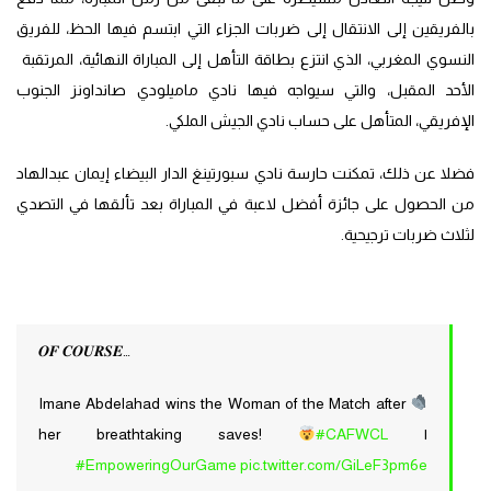
بالفريقين إلى الانتقال إلى ضربات الجزاء التي ابتسم فيها الحظ، للفريق
النسوي المغربي، الذي انتزع بطاقة التأهل إلى المباراة النهائية، المرتقبة
الأحد المقبل، والتي سيواجه فيها نادي ماميلودي صانداونز الجنوب
الإفريقي، المتأهل على حساب نادي الجيش الملكي.
فضلا عن ذلك، تمكنت حارسة نادي سبورتينغ الدار البيضاء إيمان عبدالهاد
من الحصول على جائزة أفضل لاعبة في المباراة بعد تألقها في التصدي
لثلاث ضربات ترجيحية.
𝑶𝑭 𝑪𝑶𝑼𝑹𝑺𝑬…
Imane Abdelahad wins the Woman of the Match after
her breathtaking saves!
#CAFWCL
|
#EmpoweringOurGame
pic.twitter.com/GiLeF3pm6e