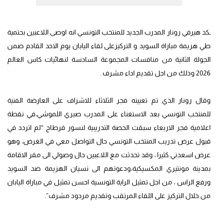
ـكد هيرفي رونار المدرب الجديد للمنتخب التونسي انه اوصى اللاعبين بحتمية
طي هزيمة مباراة السويد و التركيزعلى لقاء اليابان يوم الاحد القادم ضمن
الجولة الثانية من منافسات المجموعة السادسة لنهائيات كاس العالم
2026 وذلك من اجل تقديم اداء مشرف .
وقال رونار الذي تم تعيينه فجر الثلاثاء للاشراف على العارضة الفنية
للمنتخب التونسي بعد الاستغناء على المدرب صبري اللموشي،في نقطة
اعلامية فجر الاربعاء سبقت الحصة التدريبية لنسور قرطاج “لم اتردد في
قبول عرض تدريب المنتخب التونسي حال التواصل معي في الغرض، وهو
عرض اسعدني كثيرا ، وقد تحدثت مع اللاعبين حال وصولي الى مقر الاقامة
بمدينة مونتيري المكسيكية،ودعوتهم الى نسيان الهزيمة ضد السويد
ورفع الراس ، من اجل تمثيل الراية التونسية احسن تمثيل في مباراة اليابان
من خلال التركيز على اللقاء المرتقب وتقديم مردود مشرف”.