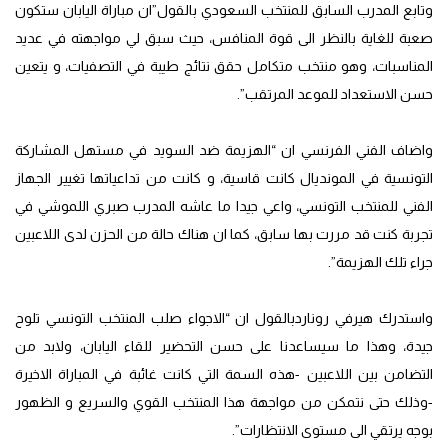
وتابع المدرب السابق للمنتخب السعودي بالقول”ان مباراة اليابان ستكون
صعبة للغاية بالنظر الى قوة المنافس، حيث سبق لي مواجهته في عديد
المناسبات، وهو منتخب متكامل حقق نتائج طيبة في التصفيات، و يتعين
حسن الاستعداد للموعد المرتقب”.
واضاف الفني الفرنسي ان “الهزيمة ضد السويد في مستهل المشاركة
التونسية في المونديال كانت قاسية، و كانت من تداعياتها تغيير الجهاز
الفني للمنتخب التونسي، واعي جيدا ما عاشه المدرب صبري اللموشي في
تجربة كنت قد مررت بها سابق، كما ان هناك حالة من الحزن لدى اللاعبين
جراء تلك الهزيمة”.
واستدرك هيرفي روناردبالقول ان “الاجواء صلب المنتخب التونسي تلوح
جيدة، وهذا ما سيساعدنا على حسن التحضير للقاء اليابان، ولابد من
التضامن بين اللاعبين -هذه السمة التي كانت غائبة في المباراة الاخيرة
-وذلك حتى نتمكن من مواجهة هذا المنتخب القوي والسريع و الظهور
بوجه يرتقي الى مستوى الانتظارات”.