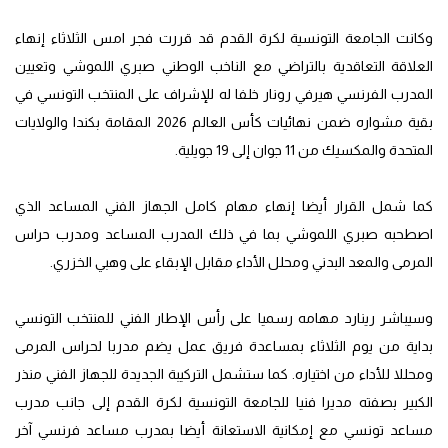
وكانت الجامعة التونسية لكرة القدم قد قررت فجر امس الثلاثاء إنهاء
العلاقة التعاقدية بالتراضي مع الناخب الوطني صبري اللموشي وتعيين
المدرب الفرنسي هيرفي رونار خلفا له للإشراف على المنتخب التونسي في
بقية مشواره ضمن نهائيات كأس العالم 2026 المقامة بكندا والولايات
المتحدة والمكسيك من 11 جوان إلى 19 جويلية.
كما شمل القرار أيضا إنهاء مهام كامل الجهاز الفني المساعد الذي
اصطحبه صبري اللموشي بما في ذلك المدرب المساعد ومدرب حراس
المرمى والمعد البدني ومحلل الأداء مقابل الإبقاء على وهبي الخزري.
وسيباشر رينارد مهامه رسميا على رأس الإطار الفني للمنتخب التونسي
بداية من يوم الثلاثاء بمساعدة فريق عمل يضم مدربا لحراس المرمى
ومحللا للأداء من اختياره. كما ستشمل التركيبة الجديدة للجهاز الفني منذر
الكبير بصفته مديرا فنيا للجامعة التونسية لكرة القدم إلى جانب مدرب
مساعد تونسي مع إمكانية الاستعانة أيضا بمدرب مساعد فرنسي آخر