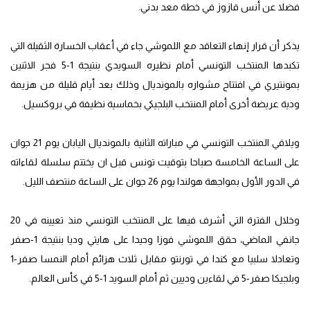
فضلا عن أنس قازوز في خطة معد بدني.
يذكر أن قرار إنهاء التعاقد مع اللموشي جاء في أعقاب الخسارة الثقيلة التي
تكبدها المنتخب التونسي أمام نظيره السويدي بنتيجة 1-5 فجر الاثنين
بمونتيري في افتتاح مشواره بالمونديال وذلك بعد أيام قليلة من هزيمة
ودية عريضة أخرى أمام المنتخب البلجيكي بخماسية نظيفة في بروكسيل.
ويلاقي المنتخب التونسي في مباراته الثانية بالمونديال اليابان يوم 21 جوان
على الساعة الخامسة صباحا بتوقيت تونس قبل ان يختتم سلسلة لقاءاته
في الدور الأول بمواجهة هولندا يوم 26 جوان على الساعة منتصف الليل.
وخلال الفترة التي أشرف فيها على المنتخب التونسي منذ تعيينه في 20
جانفي الماضي، حقق اللموشي فوزا وحيدا على هايتي وديا بنتيجة 1-صفر
وتعادلا سلبيا مع كندا في تورنتو مقابل ثلاث هزائم أمام النمسا صفر-1
وبلجيكا صفر-5 في لقاءين وديين ثم أمام السويد 1-5 في كأس العالم.