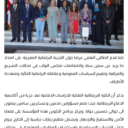
كما قدم الطالبي العلمي عرضا حول التجربة البرلمانية المغربية على امتداد
ما يزيد عن ستين سنة، واختصاصات مجلس النواب في مجالات التشريع
والمراقبة وتقييم السياسات العمومية وعلاقاته البرلمانية الثنائية ومتعددة
الأطراف.
يذكر أن الكلية البريطانية الملكية للدراسات الدفاعية تعد جزءا من أكاديمية
الدفاع البريطانية، حيث تضم مسؤولين مدنيين وعسكريين سامين ينتمون
الى حوالي خمسين دولة. ويركز برنامج التكوين هذه المؤسسة على قضايا
الأمن والاستقرار والازدهار، ويشمل تنظيم زيارات دراسية إلى الخارج تروم
تحليل التحديات الاستراتيجية واستكشاف المقاربات المعتمدة في مختلف