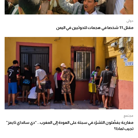
دولي
مقتل 11 شخصا في هجمات للحوثيين في اليمن
مجتمع
مغاربة يفضّلون التشرّد في سبتة على العودة إلى المغرب.. “دي سانداي تايمز”
تجيب لماذا؟