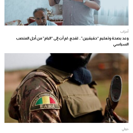
أحزاب
وعد بصحة وتعليم “حقيقيين”.. لقجع: لم آتِ إلى “البام” من أجل المنصب
السياسي
دولي