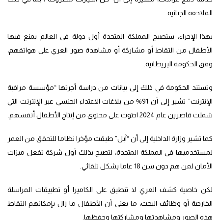
الملاحقة الجنائية.
بهذا الإجراء، ستصبح المملكة المتحدة أول دولة في العالم يمنع فيها
الأطفال من التقاط أو مشاركة أو مشاهدة صور العري على هواتفهم،
وفق الحكومة البريطانية.
وتستند الحكومة في ذلك إلى بيانات من دراسة أجرتها “مؤسسة مراقبة
الإنترنت” تشير إلى أن 91% من بلاغات الاعتداء الجنسي عبر الإنترنت التي
شملت قاصرين عام 2024 احتوت على محتوى من إنتاج الأطفال أنفسهم.
كما تشير وزارة الداخلية إلى أن “آبل” طبقت مؤخرا نظاما للتحقق من العمر
لمستخدميها في المملكة المتحدة، لتصبح بذلك أول شركة تفعل ميزات
الأمان لمن هم دون سن 18 عاما بشكل تلقائي.
لكن خاصية كشف العري لا تنطبق على الكاميرا أو تطبيقات المراسلة
الخارجية أو وظائف البحث، ما يعني أن الأطفال ما زال بإمكانهم التقاط
هذه الصور ومشاهدتها ومشاركتها وحفظها.