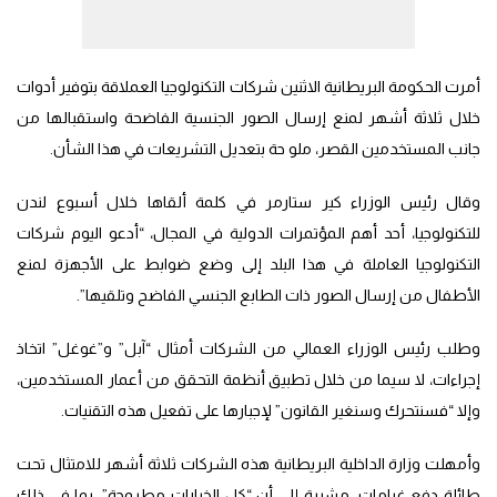
أمرت الحكومة البريطانية الاثنين شركات التكنولوجيا العملاقة بتوفير أدوات
خلال ثلاثة أشهر لمنع إرسال الصور الجنسية الفاضحة واستقبالها من
جانب المستخدمين القصر، ملو حة بتعديل التشريعات في هذا الشأن.
وقال رئيس الوزراء كير ستارمر في كلمة ألقاها خلال أسبوع لندن
للتكنولوجيا، أحد أهم المؤتمرات الدولية في المجال، “أدعو اليوم شركات
التكنولوجيا العاملة في هذا البلد إلى وضع ضوابط على الأجهزة لمنع
الأطفال من إرسال الصور ذات الطابع الجنسي الفاضح وتلقيها”.
وطلب رئيس الوزراء العمالي من الشركات أمثال “آبل” و”غوغل” اتخاذ
إجراءات، لا سيما من خلال تطبيق أنظمة التحقق من أعمار المستخدمين،
وإلا “فسنتحرك وسنغير القانون” لإجبارها على تفعيل هذه التقنيات.
وأمهلت وزارة الداخلية البريطانية هذه الشركات ثلاثة أشهر للامتثال تحت
طائلة دفع غرامات، مشيرة إلى أن “كل الخيارات مطروحة”، بما في ذلك