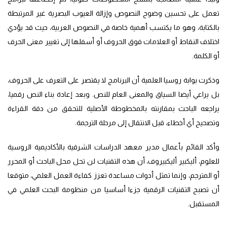
تعمل على تحسين وضوح النصوص وإزالة العيوب البصرية غير المرتبطة
بالكتابة، وهو ما يكتسب أهمية خاصة في النصوص العربية، حيث قد يؤدي
اختلاف النقاط أو العلامات فوق الحروف أو أسفلها إلى تغيير معنى الحرف
أو الكلمة.
وذكرت بوابة روسيا العلمية أن البرنامج لا يقتصر على التعرف على الحروف،
بل يراعي أيضا السياق والمعنى العام للنص. وبعد إعادة بناء النص رقميا،
يراجعه الباحث بمقارنته بالمخطوطة الأصلية للتحقق من دقة القراءة
وتصحيح أي أخطاء، قبل الانتقال إلى مرحلة الترجمة.
وأكد القائم بأعمال مدير معهد الدراسات الشرقية بالأكاديمية الروسية
للعلوم، أليكبير أليكبيروف، أن هذه التقنيات لن تحل محل الباحث أو المحرر
أو المترجم، وإنما تمثل أدوات مساعدة تعزز كفاءة العمل العلمي، متوقعا
أن تصبح التقنيات الرقمية جزءا أساسيا من منظومة البحث العلمي في
المستقبل.