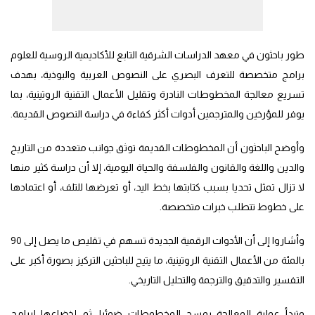
طور باحثون في معهد الدراسات الشرقية التابع للأكاديمية الروسية للعلوم
برامج متخصصة للتعرف البصري على النصوص العربية والبوذية، بهدف
تسريع معالجة المخطوطات النادرة وتقليل الأعمال التقنية الروتينية، بما
يوفر للمؤرخين والمترجمين أدوات أكثر كفاءة في دراسة النصوص القديمة.
وأوضح الباحثون أن المخطوطات القديمة توثق جوانب متعددة من التاريخ
والدين واللغة والقانون والفلسفة والحياة اليومية، إلا أن دراسة كثير منها
لا تزال تمثل تحديا بسبب كتابتها بخط اليد، أو تعرضها للتلف، أو اعتمادها
على خطوط تتطلب خبرات متخصصة.
وأشاروا إلى أن الأدوات الرقمية الجديدة تسهم في تقليص ما يصل إلى 90
بالمئة من الأعمال التقنية الروتينية، ما يتيح للباحثين التركيز بصورة أكبر على
التفسير والتدقيق والترجمة والتحليل التاريخي.
وتبدأ عملية المعالجة بمسح المخطوطات ضوئيا، ثم إخضاعها لبرامج