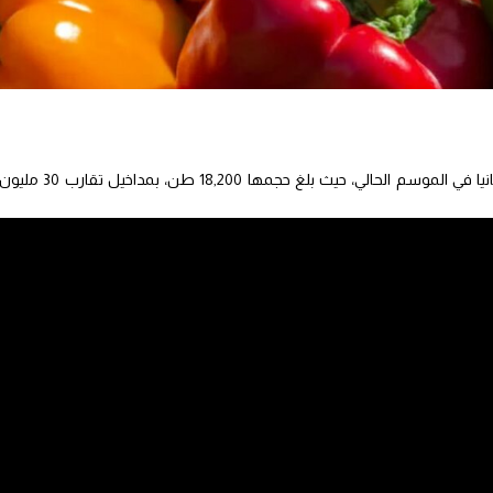
رفع المغرب صادراته من الفلفل الحلو إلى ألمانيا في الموسم الحالي، حيث بلغ حجمها 18,200 طن، بمداخيل تقارب 30 ملي
وذكر نفس الموقع أن صادرات المغرب من الفلفل الحلو إلى ألمانيا ارتفعت على مدى مواسم متتالية، بمعدل 10-20٪ سنويا
رة.
و خلال الموسم الفلاحي الماضي ارتفعت مداخيل المغرب من صادرات الفلفل الحلو إلى 192 مليون دولار حيث صدر المغر
ضروات في منصة إيست فرويت أن “المغرب هي الدولة الوحيدة التي نجحت في
 في الموسم الماضي، في الوقت الذي خفضت فيه الدول الأخرى، إمداداتها إلى