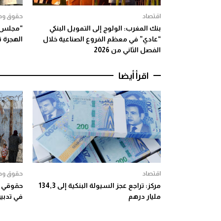
اقتصاد
حقوق وح
بنك المغرب: الولوج إلى التمويل البنكي
“مجلس ب
“عادي” في معظم الفروع الصناعية خلال
الهجرة 
الفصل الثاني من 2026
اقرأ أيضا
اقتصاد
حقوق وح
مركز: تراجع عجز السيولة البنكية إلى 134,3
حقوقي ي
مليار درهم
في تدبير