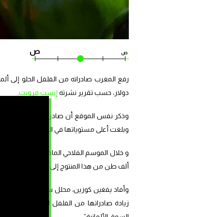
ص
ص
دولار، حسب تقرير نشرته
إيست فرويت
.
وبلغت أعلى مستوياتها في المواسم السبع الأخي
ألف طن من هذا المنتوج إلى 48 دولة تتصدرها كل من إسبانيا وفرنسا وألمانيا.
وأفاد يفغين كوزين، محلل سوق الفواكه والخ
زيادة صادراتها من الفلفل الحلو إلى ألمانيا
السوق الألمانية”.