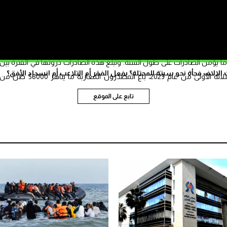
وجدير بالذكر أن ألمانيا هي أكبر مستورد للفلفل الحلو في أوروبا، وتحتل الرتبة الثانية في التصنيف العالمي، منذ عام 2017، 
ات المتحدة.
 ما يؤمن الصادرات على طول السنة. وتبلغ هذه الصادرات ذروتها في الفترة بين
الاف فجأة نحو سبتة المحتلة؟ بفعل الفقر أم التلاعب أم انسداد الأفق؟
شهر يناير إلى شهر مارس، وخلال الأشهر الثلاثة الأولى من عام 2023، باع المصدرون المغاربة ما يناهز 56000 طن م
تابع على الموقع