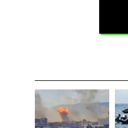
حيث
ن