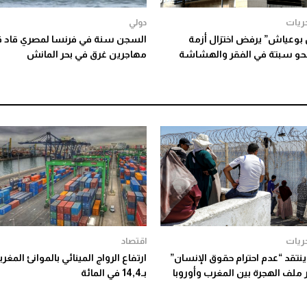
ريات
دولي
وعياش” يرفض اختزال أزمة
السجن سنة في فرنسا لمصري قاد ق
نحو سبتة في الفقر والهشاشة
مهاجرين غرق في بحر المانش
ريات
اقتصاد
نتقد “عدم احترام حقوق الإنسان”
ارتفاع الرواج المينائي بالموانئ المغرب
 ملف الهجرة بين المغرب وأوروبا
بـ14,4 في المائة