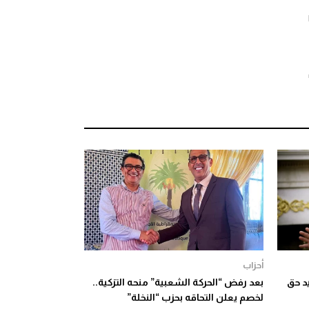
أحزاب
د حق
بعد رفض “الحركة الشعبية” منحه التزكية..
لخصم يعلن التحاقه بحزب “النخلة”