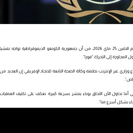
حذر المدير العام لمنظمة الصحة العالمية، اليوم الاثنين 25 ماي 2026، من أن جمهورية الكونغو الديموقراطية تواجه تفشيا
ل المجاورة إلى التحرك “فورا”.
اري عبر الإنترنت نظمته وكالة الصحة التابعة للاتحاد الإفريقي إن العديد من
اص”.
ي أننا نحاول الآن اللحاق بوباء ينتشر بسرعة كبيرة. نعكف على تكثيف العمليات
اء بشكل أسرع منا”.
كونغو الديموقراطية الثلاثاء المقبل برفقة المدير التنفيذي لبرنامج الطوارئ
إيهيكويزو، وهو عالم أوبئة متخصص في الأمراض المعدية.