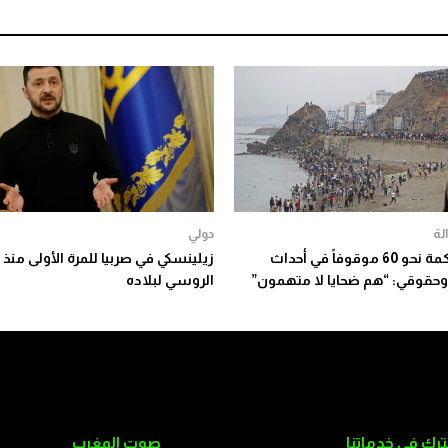
لة
دولي
بدء محاكمة نحو 60 موقوفاً في أحداث
زيلينسكي في صربيا للمرة الأولى منذ 
وحقوقي: “هم ضحايا لا متهمون”
الروسي لبلاده
رك في خدماتنا
صوت المغرب