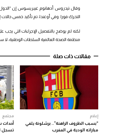
وقال تيدروس أدهانوم غيبريسوس إن “الدول 
التحرك فورا. وفي أوغندا، تم تأكيد خمس حالات 
لكنه لم يوضح بالتفصيل الإجراءات التي يجب عل
منظمة الصحة العالمية السلطات الوطنية، لا سيم
مقالات ذات صلة
إعلام
مجتمع
“بسبب الظروف الراهنة”.. برشلونة يلغي
أحداث س
مباراته الودية في المغرب
تسجل ارتفا