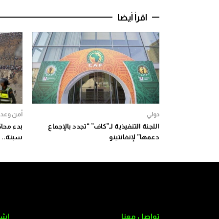
اقرأ أيضا
دولي
أمن وعدا
اللجنة التنفيذية لـ”كاف” “تجدد بالإجماع
دعمها” لإنفانتينو
سبتة.. 
تواصل معنا
اشت