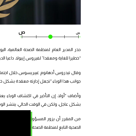
ص
ص
“خطيرا للغاية ومعقدا” لفيروس إيبولا، داعيا الدو
وقال تيدروس أدهانوم غيبريسوس خلال اجتماع وز
جوانب هذا الوباء “تجعل إدارته معقدة بشكل خ
وأضاف “أولا، إن التأخير في اكتشاف الوباء يعن
بشكل عاجل، ولكن في الوقت الحالي، ينتشر الوب
من المقرر أن يزور المسؤول الأممي جمهورية ال
الصحية التابع لمنظمة الصحة العالمية تشيكوي 