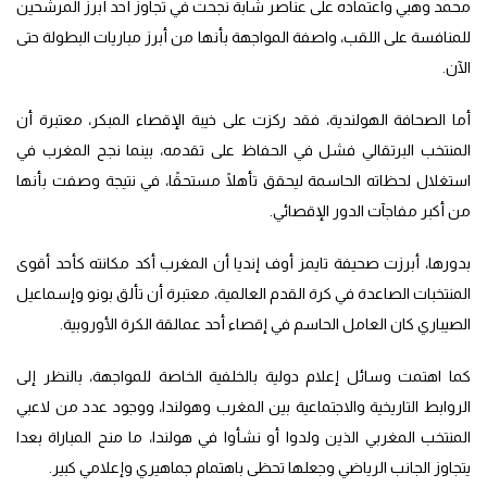
محمد وهبي واعتماده على عناصر شابة نجحت في تجاوز أحد أبرز المرشحين
للمنافسة على اللقب، واصفة المواجهة بأنها من أبرز مباريات البطولة حتى
الآن.
أما الصحافة الهولندية، فقد ركزت على خيبة الإقصاء المبكر، معتبرة أن
المنتخب البرتقالي فشل في الحفاظ على تقدمه، بينما نجح المغرب في
استغلال لحظاته الحاسمة ليحقق تأهلًا مستحقًا، في نتيجة وصفت بأنها
من أكبر مفاجآت الدور الإقصائي.
بدورها، أبرزت صحيفة تايمز أوف إنديا أن المغرب أكد مكانته كأحد أقوى
المنتخبات الصاعدة في كرة القدم العالمية، معتبرة أن تألق بونو وإسماعيل
الصيباري كان العامل الحاسم في إقصاء أحد عمالقة الكرة الأوروبية.
كما اهتمت وسائل إعلام دولية بالخلفية الخاصة للمواجهة، بالنظر إلى
الروابط التاريخية والاجتماعية بين المغرب وهولندا، ووجود عدد من لاعبي
المنتخب المغربي الذين ولدوا أو نشأوا في هولندا، ما منح المباراة بعدا
يتجاوز الجانب الرياضي وجعلها تحظى باهتمام جماهيري وإعلامي كبير.