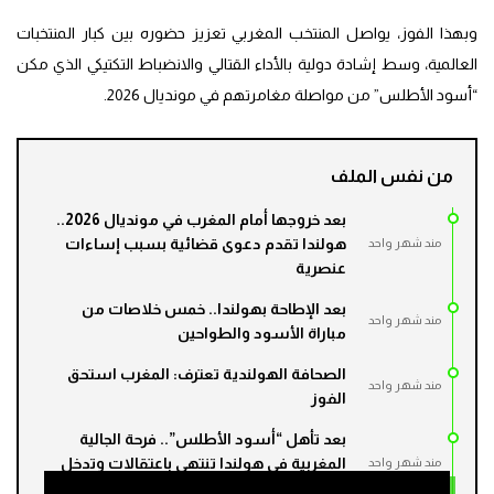
وبهذا الفوز، يواصل المنتخب المغربي تعزيز حضوره بين كبار المنتخبات
العالمية، وسط إشادة دولية بالأداء القتالي والانضباط التكتيكي الذي مكن
“أسود الأطلس” من مواصلة مغامرتهم في مونديال 2026.
من نفس الملف
بعد خروجها أمام المغرب في مونديال 2026..
هولندا تقدم دعوى قضائية بسبب إساءات
مند شهر واحد
عنصرية
بعد الإطاحة بهولندا.. خمس خلاصات من
مند شهر واحد
مباراة الأسود والطواحين
الصحافة الهولندية تعترف: المغرب استحق
مند شهر واحد
الفوز
بعد تأهل “أسود الأطلس”.. فرحة الجالية
المغربية في هولندا تنتهي باعتقالات وتدخل
مند شهر واحد
عنيف للشرطة- فيديو