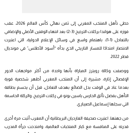
حظي تأهل المنتخب المغربي إلى ثمن نهائي كأس العالم 2026، عقب
فوزه على هولندا بركلات الترجيح (3-2) بعد انتهاء الوقتين الأصلي والإضافي
بالتعادل (1-1)، باهتمام واسع في وسائل الإعلام الدولية، التي اعتبرت
الانتصار امتدادًا للمسار التاريخي الذي بدأه “أسود الأطلس” في مونديال
قطر 2022.
ووصفت وكالة رويترز المباراة بأنها واحدة من أكثر مواجهات الدور
الإقصائي إثارة، مشيرة إلى أن المنتخب المغربي أظهر شخصية قوية
بعدما عاد في الوقت بدل الضائع بهدف التعادل، قبل أن يحسم بطاقة
التأهل بفضل تألق الحارس ياسين بونو في ركلات الترجيح، والركلة الحاسمة
التي سجلها إسماعيل الصيباري.
من جهتها، اعتبرت صحيفة الغارديان البريطانية أن المغرب أثبت مرة أخرى
قدرته على المنافسة مع كبار المنتخبات العالمية، وامتدحت جرأة المدرب