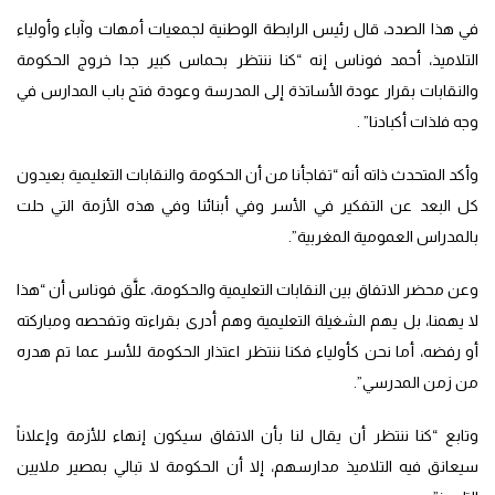
في هذا الصدد، قال رئيس الرابطة الوطنية لجمعيات أمهات وآباء وأولياء
التلاميذ، أحمد فوناس إنه “كنا ننتظر بحماس كبير جدا خروج الحكومة
والنقابات بقرار عودة الأساتذة إلى المدرسة وعودة فتح باب المدارس في
وجه فلذات أكبادنا” .
وأكد المتحدث ذاته أنه “تفاجأنا من أن الحكومة والنقابات التعليمية بعيدون
كل البعد عن التفكير في الأسر وفي أبنائنا وفي هذه الأزمة التي حلت
بالمدراس العمومية المغربية”.
وعن محضر الاتفاق بين النقابات التعليمية والحكومة، علَّق فوناس أن “هذا
لا يهمنا، بل يهم الشغيلة التعليمية وهم أدرى بقراءته وتفحصه ومباركته
أو رفضه، أما نحن كأولياء فكنا ننتظر اعتذار الحكومة للأسر عما تم هدره
من زمن المدرسي”.
وتابع “كنا ننتظر أن يقال لنا بأن الاتفاق سيكون إنهاء للأزمة وإعلاناً
سيعانق فيه التلاميذ مدارسهم، إلا أن الحكومة لا تبالي بمصير ملايين