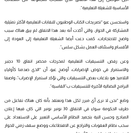
الأساسية للشغيلة التعليمية”.
واستحسن عبو “تصريحات الكتاب الوطنيون للنقابات التعليمية الأكثر تمثيلية
المشاركة في الحوار، والتي أكدت أنه بعد هذا الاتفاق لم يبق هناك سبب
واضح للاحتجاجات، كمت دعت أيضا الشغيلة التعليمية إلى العودة إلى
الأقسام واستئناف العمل بشكل سلس”.
وعن رفض التنسيقيات التعليمية لمخرجات محضر اتفاق 10 دجنبر
والاستمرار في خوض الإضرابات، أوضح عبو، أن “الذي صدمنا كأولياء
التلاميذ هو بلاغات بعض التنسيقيات والتي تؤكد استمرار الإضراب”، واصفا
البرامج النضالية الأخيرة للتنسيقيات ب”القاسية”.
وتابع “نحن لا نرى أي مبرر لكل هذا ونعتقد بأنه كان هناك تفاعل من
طرف الحكومة سواء في الاتفاق 30 نونبر نونبر التي كان فيها إعلان
المبادئ وحسن النية بتجميد النظام الأساسي التعبير على الاستعداد على
سحب نظام العقوبات والتراجع عن الاقتطاعات ووضع سقف زمني للحوار