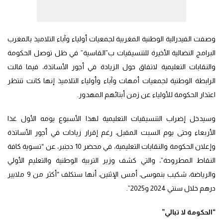
وصفت الفيدرالية الوطنية المغربية لجمعيات أولياء وآباء التلاميذ بالمغرب
البرامج النضالية الأخيرة للتنسيقيات ب”القاسية” في ظل توصل الحكومة
والنقابات التعليمية لاتفاق حول الزيادة في أجور الأساتذة، فيما قالت
الرابطة الوطنية لجمعيات أمهات وآباء وأولياء التلاميذ إنها كانت تنتظر
اعتذار الحكومة للأولياء عن زمن أبنائهم المهدور.
وسيدخل إضراب التنسيقيات التعليمية لهذا الأسبوع يومه الأول غذا
الأربعاء وحتى يوم السبت المقبل، رغم إقرار زيادات في أجور الأساتذة
وإعلان الحكومة والنقابات التعليمية، في محضر 10 دجنبر، عن “تسوية كافة
النقاط المطروحة”، والتي كشف وزير التربية الوطنية والتعليم الأولي
والرياضة، شكيب بنموسى، أمس الإثنين، أنها ستكلف “أكثر من 9 ملايير
درهم خلال سنتي 2024 و2025”.
“الحكومة لا تبالي”