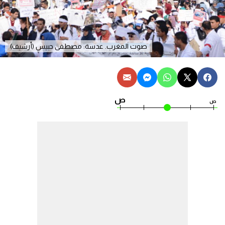
صوت المغرب. عدسة: مصطفى حبيس (أرشيف)
ص
ص