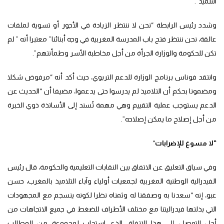
التلميذ”.
وشدد رئيس الرابطة “نحن لا ننتظر الزيادة في الأجور أو تسوية لملفات
عالقة، نحن ننتظر فتح باب المدرسة المغربية في وجه أبنائنا” معتبرا أنه ” لم
تكن للحكومة والوزارة الجرأة من أجل مخاطبة الأسر وطمأنتهم”.
وانتقد فوناس برنامج الوزارة للدعم التربوي، حيث أكد أنه “مرفوض شكلا
ومضمونا بحكم أن التلاميذ لم يدرسوا حتى يدعموا، مضيفا أن “الحديث عن
الدعم يستوجب عملية التقييم وهي مهمة تُسند إلى الأساتذة ذوي الخبرة
من أجل إصلاح ما يمكن إصلاحه”.
“لا مسوغ للإضرابات
“
وفي سياق التعليق عن الاتفاق بين النقابات التعليمية والحكومة، قال رئيس
الفيدرالية الوطنية المغربية لجمعيات أولياء وآباء التلاميذ بالمغرب، حسن
عبو، إنه “سعدنا به وصفقنا له وثمناه نظرا لكونه ينسجم مع المجهودات
التي بذلتها فيدراليتنا مع مختلف الأطراف للضغط في جميع الاتجاهات من
أجل التوصل إلى هذا الاتفاق الذي استجاب لمجموعة من المطالب