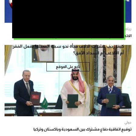
رياضة
الاتحاد النروجي لكرة القدم يدعو إلى استقالة جاني إنفانتينو
كيف زحف عشرات الالاف فجأة نحو سبتة المحتلة؟ بفعل الفقر
أم التلاعب أم انسداد الأفق؟
تابع على الموقع
دولي
توقيع اتفاقية دفاع مشترك بين السعودية وباكستان وتركيا