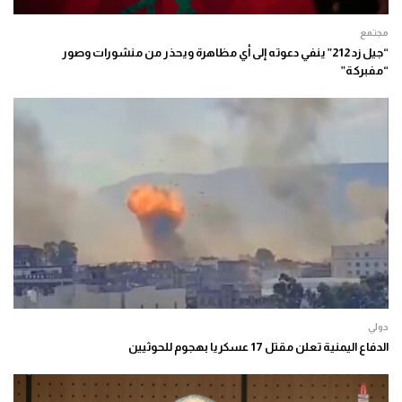
مجتمع
“جيل زد 212” ينفي دعوته إلى أي مظاهرة ويحذر من منشورات وصور
“مفبركة”
دولي
الدفاع اليمنية تعلن مقتل 17 عسكريا بهجوم للحوثيين