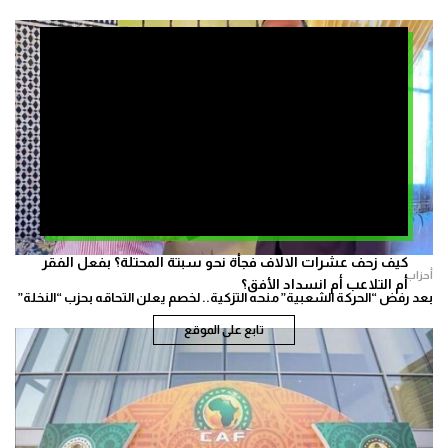
كيف زحف عشرات الالاف فجأة نحو سبتة المحتلة؟ بفعل الفقر
أحزاب
أم التلاعب أم انسداد الأفق؟
بعد رفض “الحركة الشعبية” منحه التزكية.. لخصم يعلن التحاقه بحزب “النخلة”
تابع على الموقع