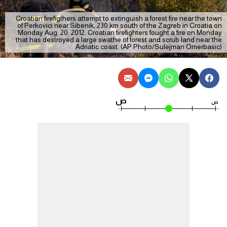
Croatian firefigthers attempt to extinguish a forest fire near the town
of Perkovici near Sibenik, 230 km south of the Zagreb in Croatia on
Monday Aug. 20. 2012. Croatian firefighters fought a fire on Monday
that has destroyed a large swathe of forest and scrub land near the
Adriatic coast. (AP Photo/Sulejman Omerbasic)
ص
ص