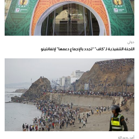
دولي
اللجنة التنفيذية لـ”كاف” “تجدد بالإجماع دعمها” لإنفانتينو
أمن وعدالة