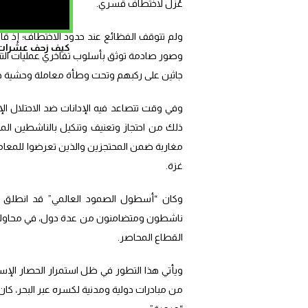
عُزّل لاختطاف قسري.
ولم تتوقف الفظائع عند حدود الاختطاف؛ إذ قام
كيف زحف عشرات ال
وصور صادمة توثق بأسلوب تفاخري عمليات التنك
جاثين على ركبهم وتحت وطأة معاملة وحشية حاط
وفي وقت تتصاعد فيه الإدانات ضد الاحتلال ال
ذلك من احتجاز وتعنيف وتنكيل بالناشطين 
مغاربة ضمن المحتجزين والذين تعرضوا للمعامل
غزة.
وكان “أسطول الصمود العالمي” قد انطلق 
ناشطون ومتضامنون من عدة دول، في محاولة 
القطاع المحاصر.