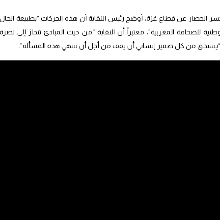
ى كسر الحصار عن قطاع غزة، أوضح رئيس النقابة أن هذه الحركات “بطبيعة الحال
ة للصحافة المغربية”، معتبراً أن النقابة “من حيث المبادئ تنحاز إلى نصرة
ك “يستحق من كل ضمير إنساني أن يقف من أجل أن تنتهي هذه المسألة”.
شيشن: “نحن علمنا بكل ذلك الليلة الماضية. نحن في النقابة نجد أنفسنا في
لى بحث وتمحيص، فنُسجل موقفاً في انتظار أن تتضح الأمور”.
اق سراحه”، في إشارة إلى الصحافي المغربي أيوب بن الفحصي، و”تندد باعتراض
”، مؤكداً أنه “من حيث المبدأ نرفض استهداف أي صحافي وسنقوم باللازم”.
ت مع واقعة اعتراض أسطول الصمود في المياه الدولية، واحتجاز عدد من
جنسيات مختلفة، من ضمنهم المغاربة التسعة الذين تم تداول أسمائهم في
وانتهت الرحلة الإنسانية لـ”أسطول الصمود 2″ في معسكرات الاعتقال بأسدود المحتلة، بعد عملية قرصنة عسكرية عنيفة
لدولية؛ حيث تعرض مئات الناشطين الدوليين، بينهم أطباء وصحافيون وحقوقيون