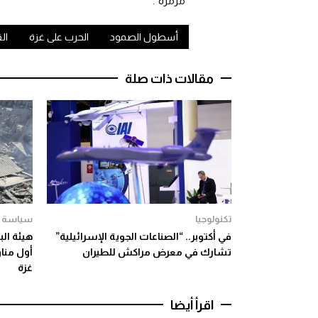
“مرمرة”.
أسطول الصمود
الحرب على غزة
ال
مقالات ذات صلة
تكنولوجيا
سياسة
في أكتوبر.. “الصناعات الجوية الإسرائيلية”
هيئة ال
تشارك في معرض مراكش للطيران
أول مناو
غزة
اقرأ أيضا