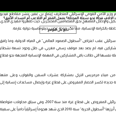
 وزير الأمن القومي الإسرائيلي المتطرف، إيتمار بن غفير، بنشر مقاطع فيديو
الاف فجأة نحو سبتة المحتلة؟ بفعل الفقر أم التلاعب أم انسداد الأفق؟
يل والإذلال الممنهج بحق المتضامنين المحتجزين، حيث ظهروا مقيدي الأيدي،
ة بالكرامة الإنسانية، مما فجّر موجة غضب ديبلوماسية دولية عارمة.
تابع على الموقع
إسرائيلي عقب اعتراض “أسطول الصمود العالمي” في المياه الدولية، وما رافق
المشاركين فيه، لم يصد بعد موقف رسمي مغربي، في ظل وجود تسعة نشطاء
ة نفسها التي طالت باقي المشاركين في المهمة الإنسانية المتجهة نحو قطاع
من ميناء مرمريس التركي بمشاركة عشرات السفن والقوارب وعلى متنها
جديدة لكسر الحصار المفروض على قطاع غزة وإيصال مساعدات إنسانية إلى
ويأتي هذا التطور في ظل استمرار الحصار الإسرائيلي المفروض على قطاع غزة منذ سنة 2007، وفي سياق محاولات متواصلة
من مبادرات دولية ومدنية لكسره عبر البحر، كان أبرزها “أسطول الحرية” سنة 2010 الذي شهد هجوماً إسرائيلياً دامياً على سفينة