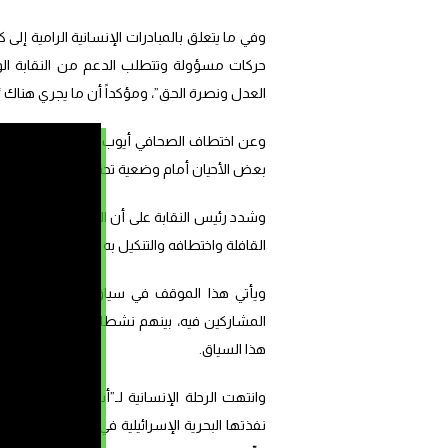
وفي ما يتعلق بالمبادرات الإنسانية الرامية إل
حركات مسؤولة وتتطلب الدعم من النقابة الوطني
العدل ونصرة الحق”، ومؤكداً أن ما يجري هنا
وعن اختطاف الصحافي أيوب ابن الفحصي، قال اخ
بعض الأحيان أمام وضعية تحتاج إلى موقف، لا إ
وشدد رئيس النقابة على أن الهيئة “تطالب بإطل
القافلة واختطافه والتنكيل به وبجميع النشطاء
ويأتي هذا الموقف في سياق تصاعد التفاعلا
المشاركين فيه، بينهم نشطاء وصحافيون من 
هذا السياق.
نفذتها البحرية الإسرائيلية في عرض المياه ا