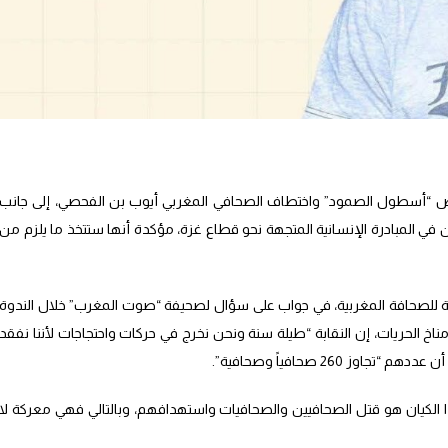
تراض “أسطول الصمود” واختطاف الصحافي المغربي أيوب بن الفحصي، إلى جانب
 في المبادرة الإنسانية المتجهة نحو قطاع غزة، مؤكدة أنها ستتخذ ما يلزم من
ية للصحافة المغربية، في جواب على سؤال لصحيفة “صوت المغرب” خلال الندوة
اخ الحريات، إن النقابة “طيلة سنة ونحن نخرج في حركات واحتجاجات لأننا نفقد
 260 صحافياً وصحافية”.
لكيان هو قتل الصحافيين والصحافيات واستهدافهم، وبالتالي فهي معركة لا