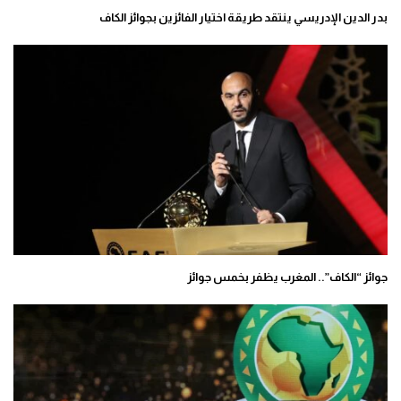
بدر الدين الإدريسي ينتقد طريقة اختيار الفائزين بجوائز الكاف
جوائز “الكاف”.. المغرب يظفر بخمس جوائز