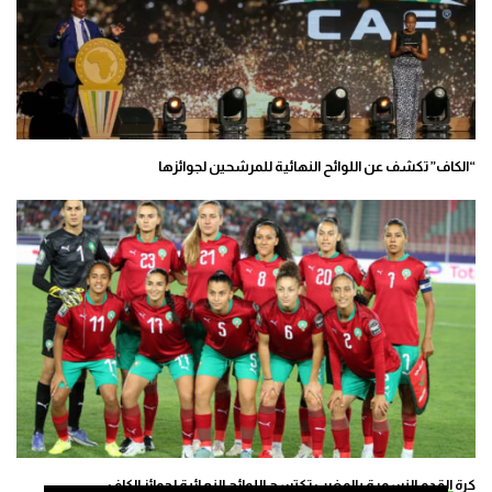
“الكاف” تكشف عن اللوائح النهائية للمرشحين لجوائزها
كرة القدم النسوية بالمغرب تكتسح اللوائح النهائية لجوائز الكاف