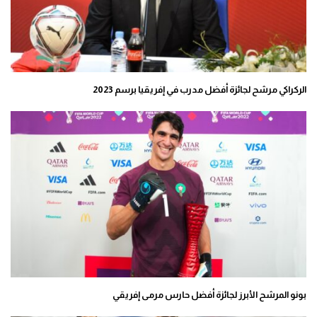
الركراكي مرشح لجائزة أفضل مدرب في إفريقيا برسم 2023
بونو المرشح الأبرز لجائزة أفضل حارس مرمى إفريقي