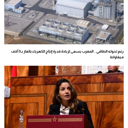
رغم تحوله الطاقي.. المغرب يسعى لزيادة قدرة إنتاج الكهرباء بالغاز بـ3 آلاف
ميغاواط