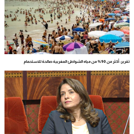
تقرير: أكثر من 90% من مياه الشواطئ المغربية صالحة للاستحمام