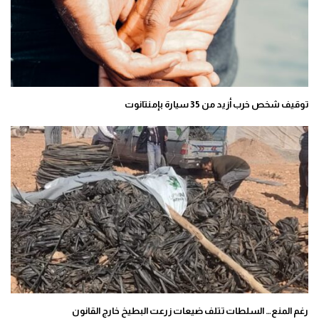
توقيف شخص خرب أزيد من 35 سيارة بإمنتانوت
رغم المنع… السلطات تتلف ضيعات زرعت البطيخ خارج القانون