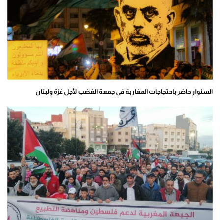
السنوار حاضر باحتجاجات المغاربة في جمعة الغضب لأجل غزة ولبنان