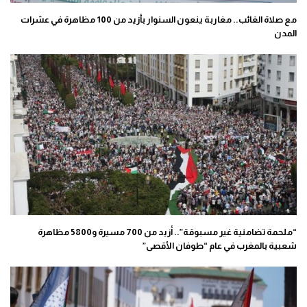
مع صلاة الغائب.. مغاربة ينعون السنوار بأزيد من 100 مظاهرة في عشرات
المدن
“ملحمة تضامنية غير مسبوقة”.. أزيد من 700 مسيرة و5800 مظاهرة
شعبية بالمغرب في عام “طوفان الأقصى”