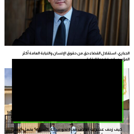
الجباري: استقلال القضاء حق من حقوق الإنسان والنيابة العامة أكثر
المؤسسات خضوعا للرقابة
كيف زحف عشرات الالاف فجأة نحو سبتة المحتلة؟ بفعل الفقر