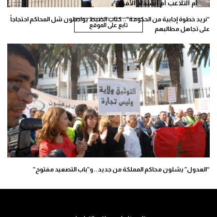
أم التلاعب أم انسداد الأفق؟
“نريد خطوة إجابية من الحكومة”.. كتاب الضبط يواصلون شل المحاكم احتجاجاً
تابع على الموقع
على تجاهل مطالبهم
“العدول” يشلون محاكم المملكة من جديد.. و”باب التصعيد مفتوح”