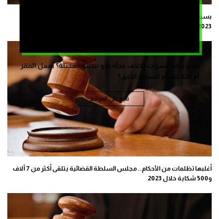
بسبب اختلالات مهنية وأخلاقية.. إحالة 55 قاضياً على المجلس التأديبي في
2023
كيف زحف عشرات الالاف فجأة نحو سبتة المحتلة؟ بفعل الفقر
أم التلاعب أم انسداد الأفق؟
تابع على الموقع
أغلبها تظلمات من الأحكام.. مجلس السلطة القضائية يتلقى أكثر من 7 آلاف
و500 شكاية خلال 2023