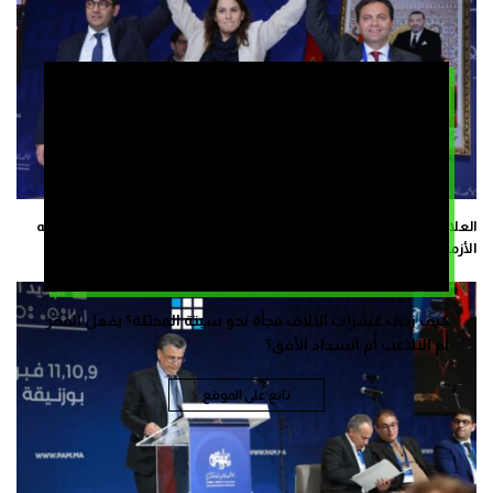
العلام: التوجه نحو قيادة جماعية لحزب “البام” ليس اختيارا بل هو خيارا فرضته
الأزمة
كيف زحف عشرات الالاف فجأة نحو سبتة المحتلة؟ بفعل الفقر
أم التلاعب أم انسداد الأفق؟
تابع على الموقع