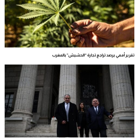
تقرير أممي يرصد تراجع تجارة “الحشيش” بالمغرب