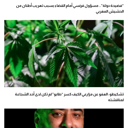
“فضيحة دولة”.. مسؤول فرنسي أمام القضاء بسبب تهريب أطنان من
الحشيش المغربي
تشكيطو: العفو عن مزارعي الكيف كسر “طابو” لم تكن لدى أحد الشجاعة
لمناقشته