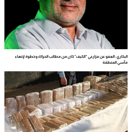
البكاري: العفو عن مزارعي “الكيف” كان من مطالب الحراك وخطوة لإنهاء
مآسي المنطقة