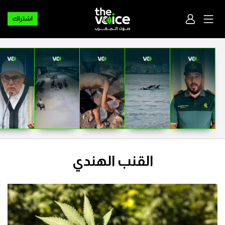
اشتراك
القنب الهندي