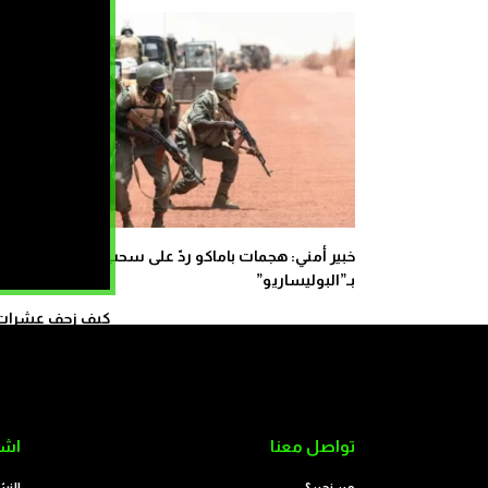
خبير أمني: هجمات باماكو ردّ على سحب مالي الاعتراف
بـ”البوليساريو”
كيف زحف عشرات ال
تواصل معنا
اشت