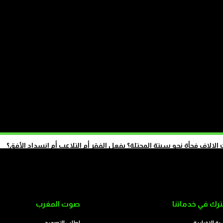
الاف فجأة نحو سبتة المحتلة؟ بفعل الفقر أم التلاعب أم انسداد الأفق؟
تابع على الموقع
رك في خدماتنا
صوت المغرب