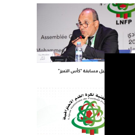
ور يكشف تفاصيل مسابقة “كأس التميز”