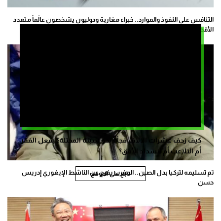
التنافس على النفوذ والموارد.. خبراء مغاربة ودوليون يشخصون عالَماً متعدد
الأقطاب
كيف زحف عشرات الالاف فجأة نحو سبتة المحتلة؟ بفعل الفقر
أم التلاعب أم انسداد الأفق؟
تم تسليمه لتركيا بدل الصين.. المغرب يفرج عن الناشط الإيغوري إدريس
تابع على الموقع
حسن