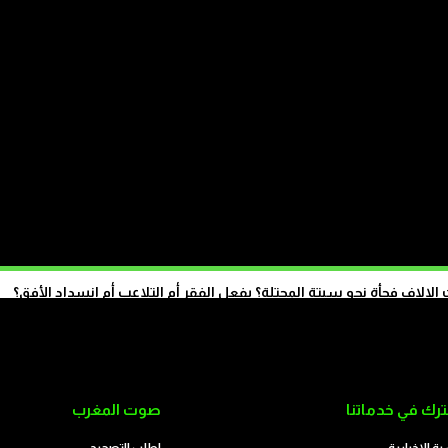
.
انقطاع بعض الأدوية بالمغرب يعيد النقاش حول حق
الاستبدال من طرف الصيادلة
الاف فجأة نحو سبتة المحتلة؟ بفعل الفقر أم التلاعب أم انسداد الأفق؟
تابع على الموقع
رك في خدماتنا
صوت المغرب