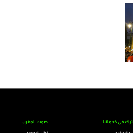
رك في خدماتنا
صوت المغرب