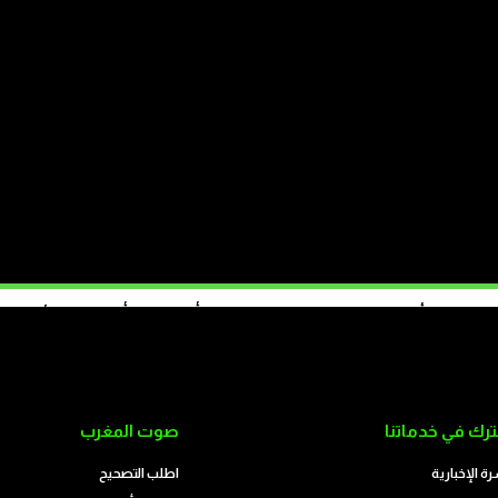
الاف فجأة نحو سبتة المحتلة؟ بفعل الفقر أم التلاعب أم انسداد الأفق؟
تابع على الموقع
رك في خدماتنا
صوت المغرب
رة الإخبارية
اطلب التصحيح