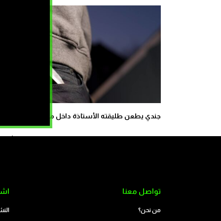
جندي يطعن طليقته الأستاذة داخل مؤسسة تعليمية
كيف زحف عشرات ال
تواصل معنا
اشت
من نحن؟
النش