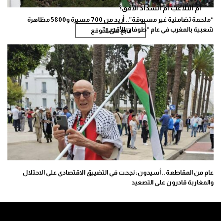
أم التلاعب أم انسداد الأفق؟
“ملحمة تضامنية غير مسبوقة”.. أزيد من 700 مسيرة و5800 مظاهرة
شعبية بالمغرب في عام “طوفان الأقصى”
تابع على الموقع
عام من المقاطعة.. أسيدون: نجحت في التضييق الاقتصادي على الاحتلال
والمغاربة قادرون على التصعيد