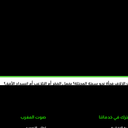
ريع
الاف فجأة نحو سبتة المحتلة؟ بفعل الفقر أم التلاعب أم انسداد الأفق؟
تابع على الموقع
رك في خدماتنا
صوت المغرب