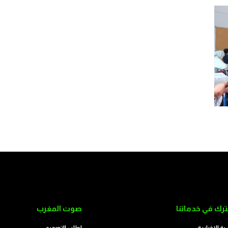
رك في خدماتنا
صوت المغرب