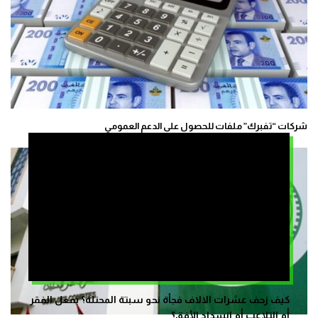
شركات “تفبرك” ملفات للحصول على الدعم العمومي
كيف زحف عشرات الالاف فجأة نحو سبتة المحتلة؟ بفعل الفقر
أم التلاعب أم انسداد الأفق؟